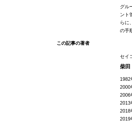
グル
ント
らに
の手
この記事の著者
セイ
柴田
19
20
20
20
20
20
総務