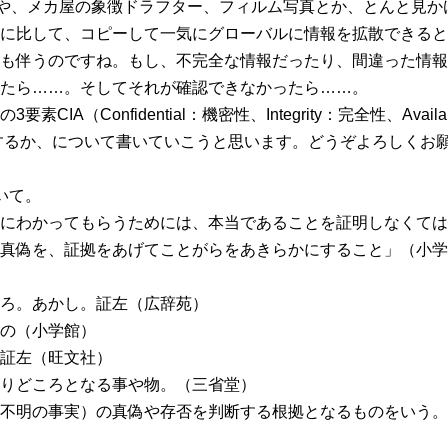
紙や、メカ屋の象徴ドラフター、フィルム写真とか、とんと見か
に比して、コピーして一気にグローバルに情報を拡散できると
も伴うのですね。もし、不完全な情報だったり、間違った情報
たら……。そしてそれが確認できなかったら……。
IA（Confidential：機密性、Integrity：完全性、Avai
するか、について書いていこうと思います。どうぞよろしくお
いて。
にわかってもらうためには、本当であることを証明しなくては
真偽を、証拠をあげてことがらをあきらかにすること」（小学
ろ。あかし。証左（広辞苑）
の（小学館）
証左（旺文社）
りどころとなる事や物。（三省堂）
不明の事実）の真偽や存否を判断する根拠となるものをいう。