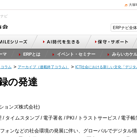
大塚
Pナビ
ーマ
ERPとは
イベント・セミナー
みらいカケ
スコラム
アーカイブ（連載終了コラム）
ICT社会における新しい文化「デジ
記録の発達
ーションズ株式会社)
 タイムスタンプ / 電子署名 / PKI / トラストサービス / 電子
フォンなどの社会環境の発展に伴い、グローバルでデジタル情