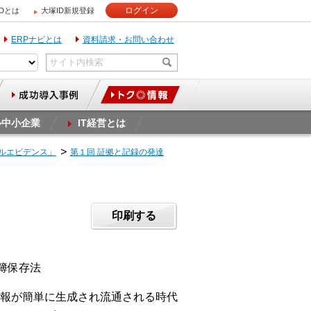
ログイン
IDとは
大塚ID新規登録
ERPナビとは
資料請求・お問い合わせ
ル中小企業
IT経営とは
タルエビデンス」
第１回 証拠と記録の発達
印刷する
帳簿保存法
報が簡単に生成され流通される時代