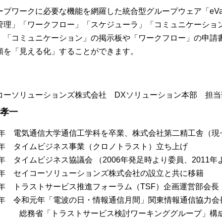
ープワークに必要な機能を網羅した統合型グループウェア「eVa
管理」「ワークフロー」「スケジューラ」「コミュニケーショ
、「コミュニケーション」の掲示板や「ワークフロー」の申請
順を「見える化」することができます。
コーソリューションズ株式会社 DXソリューション本部 担当
 孝一
82年 電気通信大学通信工学科を卒業、株式会社第二精工舎（
00年 タイムビジネス事業（クロノトラスト）立ち上げ
06年 タイムビジネス協議会 （2006年発足時より委員、2011
13年 セイコーソリューションズ株式会社の設立と共に移籍
18年 トラストサービス推進フォーラム（TSF）企画運営部会長
19年 令和元年「電波の日・情報通信月間」関東情報通信協力会
省「トラストサービス検討ワーキンググループ」構