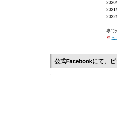
20
20
20
（一
専門
セ
公式Facebookに