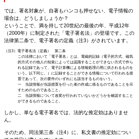
では、署名対象が、自著もハンコも押せない、電子情報の
場合は、どうしましょうか？
ということで、満を持して20世紀の最後の年、平成12年
（2000年）に制定された「電子署名法」の登場です。この
法律第二条で、電子署名の定義（注3）がされています。
（注3）電子署名法（定義） 第二条
この法律において「電子署名」とは、電磁的記録（電子的方式、磁気
的方式その他人の知覚によっては認識することができない方式で作ら
れる記録であって、電子計算機による情報処理の用に供されるものを
いう。以下同じ。）に記録することができる情報について行われる措
置であって、次の要件のいずれにも該当するものをいう。
一 当該情報が当該措置を行った者の作成に係るものであることを示
すためのものであること。
二 当該情報について改変が行われていないかどうかを確認すること
ができるものであること。
しかし、単なる電子署名では、法的な推定効はありませ
ん。
そのため、同法第三条（注4）に、私文書の推定効につい