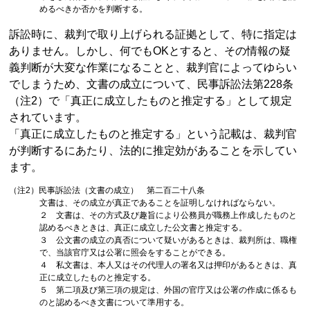
めるべきか否かを判断する。
訴訟時に、裁判で取り上げられる証拠として、特に指定は
ありません。しかし、何でもOKとすると、その情報の疑
義判断が大変な作業になることと、裁判官によってゆらい
でしまうため、文書の成立について、民事訴訟法第228条
（注2）で「真正に成立したものと推定する」として規定
されています。
「真正に成立したものと推定する」という記載は、裁判官
が判断するにあたり、法的に推定効があることを示してい
ます。
（注2）民事訴訟法（文書の成立） 第二百二十八条
文書は、その成立が真正であることを証明しなければならない。
２ 文書は、その方式及び趣旨により公務員が職務上作成したものと
認めるべきときは、真正に成立した公文書と推定する。
３ 公文書の成立の真否について疑いがあるときは、裁判所は、職権
で、当該官庁又は公署に照会をすることができる。
４ 私文書は、本人又はその代理人の署名又は押印があるときは、真
正に成立したものと推定する。
５ 第二項及び第三項の規定は、外国の官庁又は公署の作成に係るも
のと認めるべき文書について準用する。