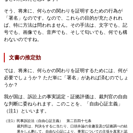
そう、将来に、何らかの関わりを証明するための行為が
「署名」なのです。なので、これらの目的が充たされれ
ば、特に方法は問われません。その手法は、文字でも、記
号でも、画像でも、音声でも、そして匂いでも、何でも構
わないのですね。
文書の推定効
では、将来に、何らかの関わりを証明するためには、何が
必要でしょうか？ ただ単に「署名」があれば済むのでしょ
うか？
我が国は、訴訟上の事実認定・証拠評価は、裁判官の自由
な判断に委ねられます。このことを、「自由心証主義」
（注1）といいます。
（注1）民事訴訟法（自由心証主義） 第二百四十七条
裁判所は、判決をするに当たり、口頭弁論の全趣旨及び証拠調べの結
果をしん酌して、自由な心証により、事実についての主張を真実と認