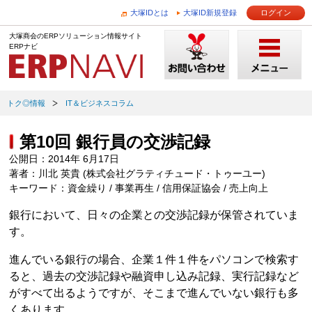
大塚IDとは
大塚ID新規登録
ログイン
大塚商会のERPソリューション情報サイト
ERPナビ
トク◎情報
IT＆ビジネスコラム
第10回 銀行員の交渉記録
公開日：2014年 6月17日
著者：川北 英貴 (株式会社グラティチュード・トゥーユー)
キーワード：資金繰り / 事業再生 / 信用保証協会 / 売上向上
銀行において、日々の企業との交渉記録が保管されていま
す。
進んでいる銀行の場合、企業１件１件をパソコンで検索す
ると、過去の交渉記録や融資申し込み記録、実行記録など
がすべて出るようですが、そこまで進んでいない銀行も多
くあります。