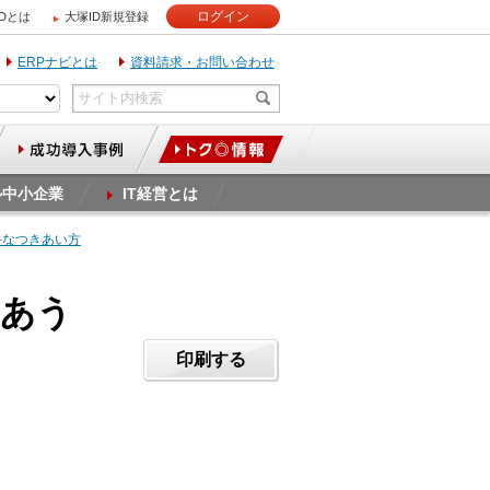
ログイン
IDとは
大塚ID新規登録
ERPナビとは
資料請求・お問い合わせ
ル中小企業
IT経営とは
手なつきあい方
きあう
印刷する