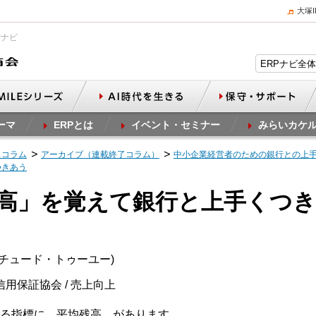
大塚
Pナビ
ーマ
ERPとは
イベント・セミナー
みらいカケ
スコラム
アーカイブ（連載終了コラム）
中小企業経営者のための銀行との上
つきあう
残高」を覚えて銀行と上手くつ
ィチュード・トゥーユー)
信用保証協会 / 売上向上
る指標に、平均残高、があります。