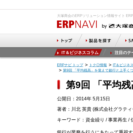
大塚商会のERPソリューション情報サイト ER
IT＆ビジネスコラム
注目のテ
ERPナビ トップ
トク◎情報
IT＆ビジネ
第9回 「平均残高」を覚えて銀行と上手く
第9回 「平均
公開日：2014年 5月15日
著者：川北 英貴 (株式会社グラテ
キーワード：資金繰り / 事業再生 / 
銀行が業務を行うにあたって重視す