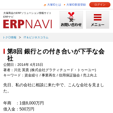
大塚IDとは
大塚ID新規登録
ログイン
大塚商会のERPソリューション情報サイト
ERPナビ
トク◎情報
IT＆ビジネスコラム
第8回 銀行との付き合いが下手な会
社
公開日：2014年 4月15日
著者：川北 英貴 (株式会社グラティチュード・トゥーユー)
キーワード：資金繰り / 事業再生 / 信用保証協会 / 売上向上
先日、私の会社に相談に来た中で、こんな会社を見まし
た。
年商 ：1億8,000万円
借入金：500万円