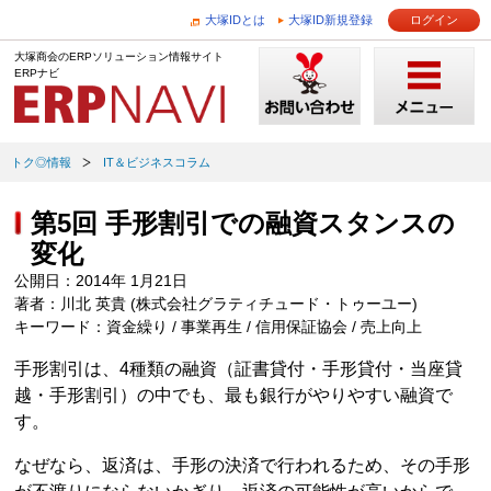
大塚IDとは
大塚ID新規登録
ログイン
大塚商会のERPソリューション情報サイト
ERPナビ
トク◎情報
IT＆ビジネスコラム
第5回 手形割引での融資スタンスの
変化
公開日：2014年 1月21日
著者：川北 英貴 (株式会社グラティチュード・トゥーユー)
キーワード：資金繰り / 事業再生 / 信用保証協会 / 売上向上
手形割引は、4種類の融資（証書貸付・手形貸付・当座貸
越・手形割引）の中でも、最も銀行がやりやすい融資で
す。
なぜなら、返済は、手形の決済で行われるため、その手形