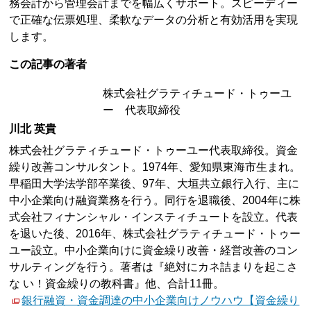
務会計から管理会計までを幅広くサポート。スピーディー
で正確な伝票処理、柔軟なデータの分析と有効活用を実現
します。
この記事の著者
株式会社グラティチュード・トゥーユ
ー 代表取締役
川北 英貴
株式会社グラティチュード・トゥーユー代表取締役。資金
繰り改善コンサルタント。1974年、愛知県東海市生まれ。
早稲田大学法学部卒業後、97年、大垣共立銀行入行、主に
中小企業向け融資業務を行う。同行を退職後、2004年に株
式会社フィナンシャル・インスティチュートを設立。代表
を退いた後、2016年、株式会社グラティチュード・トゥー
ユー設立。中小企業向けに資金繰り改善・経営改善のコン
サルティングを行う。著者は『絶対にカネ詰まりを起こさ
な い！資金繰りの教科書』他、合計11冊。
銀行融資・資金調達の中小企業向けノウハウ【資金繰り