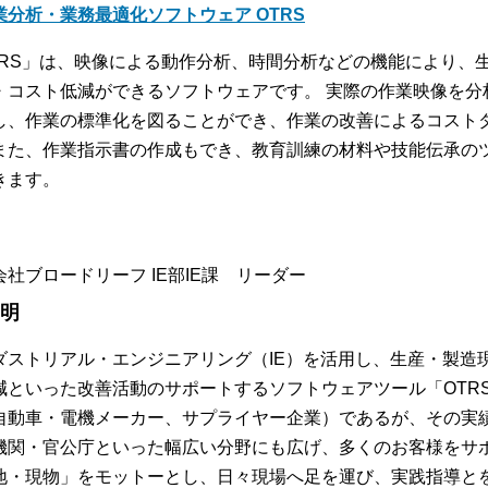
業分析・業務最適化ソフトウェア OTRS
TRS」は、映像による動作分析、時間分析などの機能により、
・コスト低減ができるソフトウェアです。 実際の作業映像を分
し、作業の標準化を図ることができ、作業の改善によるコスト
また、作業指示書の作成もでき、教育訓練の材料や技能伝承の
きます。
会社ブロードリーフ IE部IE課 リーダー
 明
ダストリアル・エンジニアリング（IE）を活用し、生産・製造
減といった改善活動のサポートするソフトウェアツール「OTR
自動車・電機メーカー、サプライヤー企業）であるが、その実
機関・官公庁といった幅広い分野にも広げ、多くのお客様をサ
地・現物」をモットーとし、日々現場へ足を運び、実践指導と