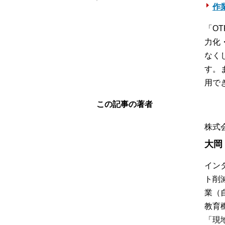
作
「O
力化
なく
す。
用で
この記事の著者
株式
大岡
イン
ト削
業（
教育
「現