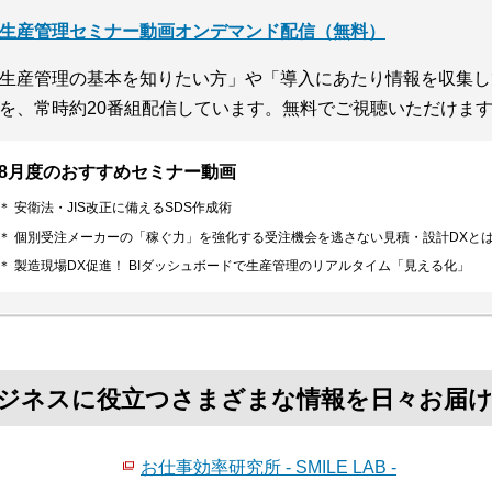
生産管理セミナー動画オンデマンド配信（無料）
生産管理の基本を知りたい方」や「導入にあたり情報を収集し
を、常時約20番組配信しています。無料でご視聴いただけま
8月度のおすすめセミナー動画
＊ 安衛法・JIS改正に備えるSDS作成術
＊ 個別受注メーカーの「稼ぐ力」を強化する受注機会を逃さない見積・設計DXと
＊ 製造現場DX促進！ BIダッシュボードで生産管理のリアルタイム「見える化」
て、ビジネスに役立つさまざまな情報を日々お届
お仕事効率研究所 - SMILE LAB -