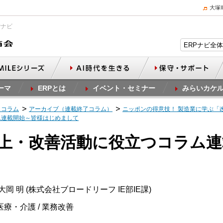
大塚
Pナビ
ーマ
ERPとは
イベント・セミナー
みらいカケ
スコラム
アーカイブ（連載終了コラム）
ニッポンの得意技！ 製造業に学ぶ「改善
ム連載開始～皆様はじめまして
向上・改善活動に役立つコラム
岡 明 (株式会社ブロードリーフ IE部IE課)
医療・介護 / 業務改善