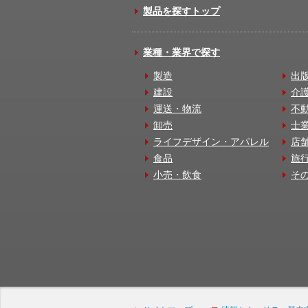
製品を探すトップ
業種・業界で探す
製造
出
建設
介
運送・物流
不
卸売
士
ライフデザイン・アパレル
店
食品
旅
小売・飲食
そ