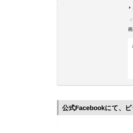
「
画
公式Facebookに