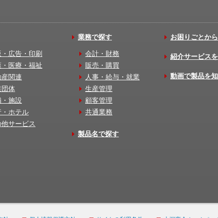
業務で探す
お困りごとから
版・広告・印刷
会計・財務
紹介サービスを
護・医療・福祉
販売・購買
動画で製品を知
動産関連
人事・給与・就業
業団体
生産管理
舗・施設
顧客管理
行・ホテル
共通業務
の他サービス
製品名で探す