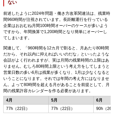
ない
前述したように2024年問題・働き方改革関連法は、残業時
間960時間が注視されています。長距離運行を行っている
企業はおおむね月間100時間オーバーのケースが多いよう
ですから、年間換算で1,200時間となり簡単にオーバーし
てしまいます。
関連して、「960時間を12カ月で割ると、月あたり80時間
だから、それ以内に抑えればいいのだな」といったような
会話がよく行われますが、実は月間の残業時間の上限はあ
りません。むしろ80時間上限という考え方をしてしまうと
営業日数の多い6月は残業が多くなり、1月は少なくなると
いうことになります。それでは年間の考え方にはなりませ
ん。よって80時間を超える月があることを前提として、月
間の残業許容カレンダーを作る必要があります。
4月
5月
6月
77h（22日）
77h（22日）
90h（2