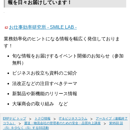
報を日々お届けしています！
お仕事効率研究所 - SMILE LAB -
業務効率化のヒントになる情報を幅広く発信しておりま
す！
旬な情報をお届けするイベント開催のお知らせ（参加
無料）
ビジネスお役立ち資料のご紹介
法改正などの注目すべきテーマ
新製品や新機能のリリース情報
大塚商会の取り組み など
ERPナビ トップ
トク◎情報
IT＆ビジネスコラム
アーカイブ（連載終了
コラム）
運送・物流会社の管理者のための安全・品質向上講座
第95回 誤
（5）を少なく（S）する5S活動