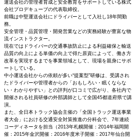
運送会社の管理者育成と安全教育をサポートしている株式
会社プロデキューブの代表取締役。
前職は中堅運送会社にドライバーとして入社し18年間勤
務。
安全管理・品質管理・開発営業などの実務経験が豊富な物
流インストラクター。
現在ではドライバーの交通事故防止による利益確保と輸送
品質の向上による単価の向上で得た原資によって、働き方
改革を実現するまでを事業領域として、現場を親身にサポ
ートしている。
中小運送会社からの依頼が多い“提案型”研修は、受講され
たドライバーや管理者からの「おもしろい・眠くならな
い・わかりやすい」との評判が口コミで広がり、各社内で
開催される社員研修の外部講師として全国45都道府県で講
演。
また、全日本トラック協会主催の「全国トラック運送事業
者大会」における交通安全対策推進の分科会で、7年連続
コーディネータを担当（2013年札幌開催：2014年福岡開
催：2015年金沢開催：2016年度米子開催：2017年仙台開