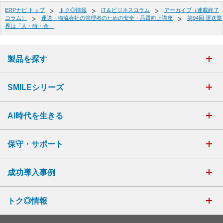
ERPナビ トップ
トク◎情報
IT＆ビジネスコラム
アーカイブ（連載終了
コラム）
運送・物流会社の管理者のための安全・品質向上講座
第94回 運送業
界は「人・時・金」
製品を探す
SMILEシリーズ
AI時代を生きる
保守・サポート
成功導入事例
トク◎情報