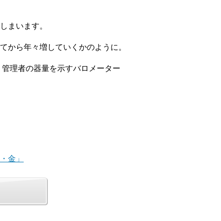
しまいます。
てから年々増していくかのように。
、管理者の器量を示すバロメーター
時・金」