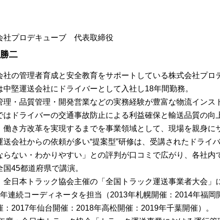
会社プロデキューブ 代表取締役
 勝二
会社の管理者育成と安全教育をサポートしている株式会社プロ
は中堅運送会社にドライバーとして入社し18年間勤務。
管理・品質管理・開発営業などの実務経験が豊富な物流インス
ではドライバーの交通事故防止による利益確保と輸送品質の向
、働き方改革を実現するまでを事業領域として、現場を親身に
運送会社からの依頼が多い“提案型”研修は、受講されたドライ
ならない・わかりやすい」との評判が口コミで広がり、各社内
全国45都道府県で講演。
、全日本トラック協会主催の「全国トラック運送事業者大会」
7年連続コーディネータを担当（2013年札幌開催：2014年福岡開
：2017年仙台開催：2018年高松開催：2019年千葉開催）。