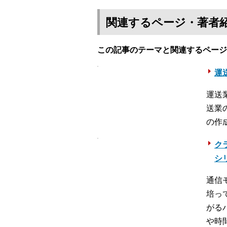
関連するページ・著者
この記事のテーマと関連するページ
運送
運送
送業
の作
ク
シ
通信
培っ
がる
や時