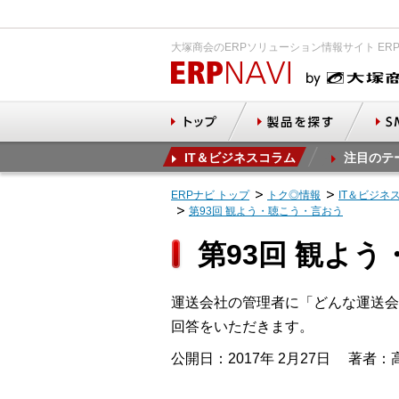
大塚商会のERPソリューション情報サイト ER
IT＆ビジネスコラム
注目のテ
ERPナビ トップ
トク◎情報
IT＆ビジネ
第93回 観よう・聴こう・言おう
第93回 観よ
運送会社の管理者に「どんな運送会
回答をいただきます。
公開日：2017年 2月27日
著者：高