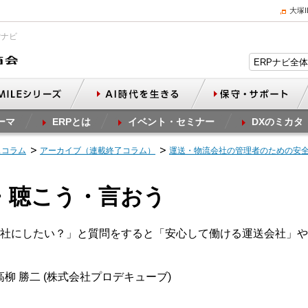
大塚
Pナビ
ーマ
ERPとは
イベント・セミナー
DXのミカタ
スコラム
アーカイブ（連載終了コラム）
運送・物流会社の管理者のための安
う・聴こう・言おう
社にしたい？」と質問をすると「安心して働ける運送会社」や
柳 勝二 (株式会社プロデキューブ)