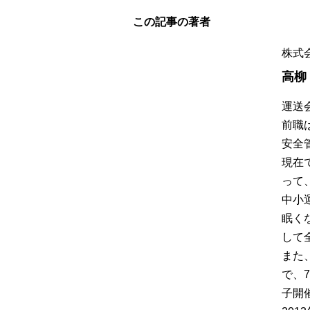
この記事の著者
株式
高柳
運送
前職
安全
現在
って
中小
眠く
して
また
で、
子開催