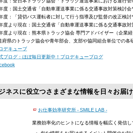
13年度：全日本トラック協会「トラック運送事業における運行
15年度：国土交通省「自動車運送事業に係る交通事故対策検討
16年度：「貸切バス運転者に対して行う指導及び監督の改正検
16年度より現在：国土交通省「自動車運送事業に係る交通事故
17年度より現在：熊本県トラック協会 専門アドバイザー（企業
道府県のトラック協会や青年部会、支部や協同組合単位での各
ロデキューブ
式ブログ：ほぼ毎日更新中！プロデキューブログ
cebook
て、ビジネスに役立つさまざまな情報を日々お届
お仕事効率研究所 - SMILE LAB -
業務効率化のヒントになる情報を幅広く発信し