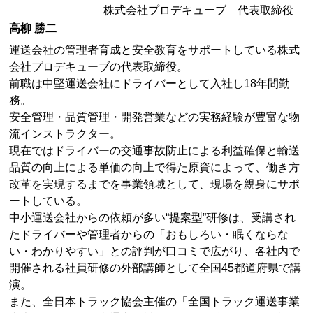
株式会社プロデキューブ 代表取締役
高柳 勝二
運送会社の管理者育成と安全教育をサポートしている株式
会社プロデキューブの代表取締役。
前職は中堅運送会社にドライバーとして入社し18年間勤
務。
安全管理・品質管理・開発営業などの実務経験が豊富な物
流インストラクター。
現在ではドライバーの交通事故防止による利益確保と輸送
品質の向上による単価の向上で得た原資によって、働き方
改革を実現するまでを事業領域として、現場を親身にサポ
ートしている。
中小運送会社からの依頼が多い“提案型”研修は、受講され
たドライバーや管理者からの「おもしろい・眠くならな
い・わかりやすい」との評判が口コミで広がり、各社内で
開催される社員研修の外部講師として全国45都道府県で講
演。
また、全日本トラック協会主催の「全国トラック運送事業