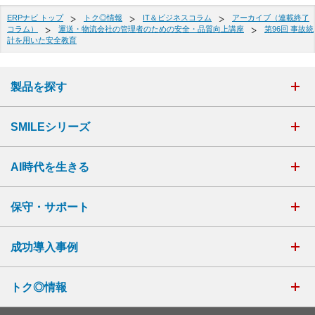
ERPナビ トップ
トク◎情報
IT＆ビジネスコラム
アーカイブ（連載終了
コラム）
運送・物流会社の管理者のための安全・品質向上講座
第96回 事故統
計を用いた安全教育
製品を探す
SMILEシリーズ
AI時代を生きる
保守・サポート
成功導入事例
トク◎情報