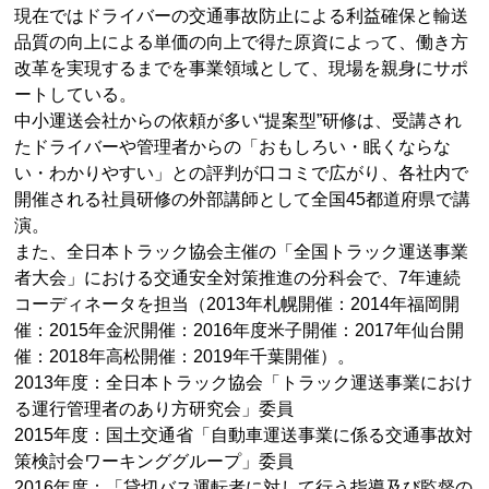
現在ではドライバーの交通事故防止による利益確保と輸送
品質の向上による単価の向上で得た原資によって、働き方
改革を実現するまでを事業領域として、現場を親身にサポ
ートしている。
中小運送会社からの依頼が多い“提案型”研修は、受講され
たドライバーや管理者からの「おもしろい・眠くならな
い・わかりやすい」との評判が口コミで広がり、各社内で
開催される社員研修の外部講師として全国45都道府県で講
演。
また、全日本トラック協会主催の「全国トラック運送事業
者大会」における交通安全対策推進の分科会で、7年連続
コーディネータを担当（2013年札幌開催：2014年福岡開
催：2015年金沢開催：2016年度米子開催：2017年仙台開
催：2018年高松開催：2019年千葉開催）。
2013年度：全日本トラック協会「トラック運送事業におけ
る運行管理者のあり方研究会」委員
2015年度：国土交通省「自動車運送事業に係る交通事故対
策検討会ワーキンググループ」委員
2016年度：「貸切バス運転者に対して行う指導及び監督の