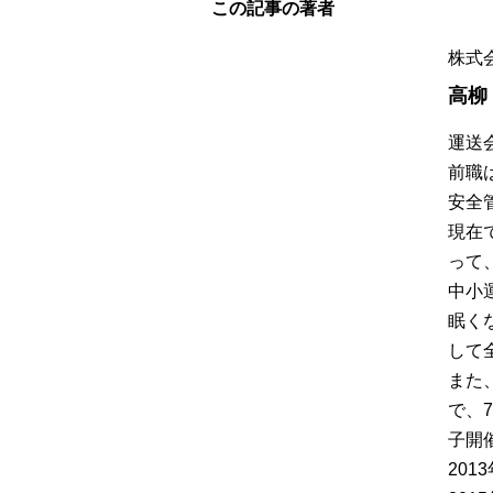
この記事の著者
株式
高柳
運送
前職
安全
現在
って
中小
眠く
して
また
で、
子開催
20