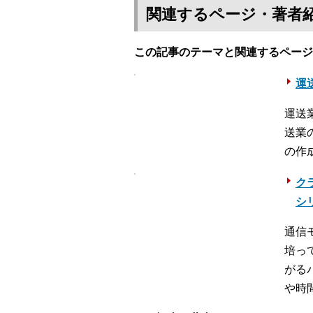
関連するページ・著者
この記事のテーマと関連するページ
運送
運送
送業
の作
ク
シ
通信
培っ
がる
や時