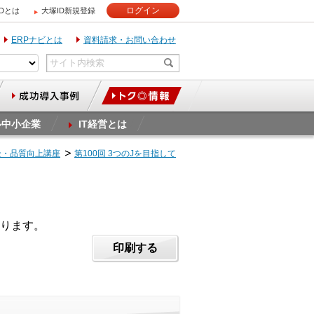
ログイン
IDとは
大塚ID新規登録
ERPナビとは
資料請求・お問い合わせ
ル中小企業
IT経営とは
全・品質向上講座
第100回 3つのJを目指して
ります。
印刷する