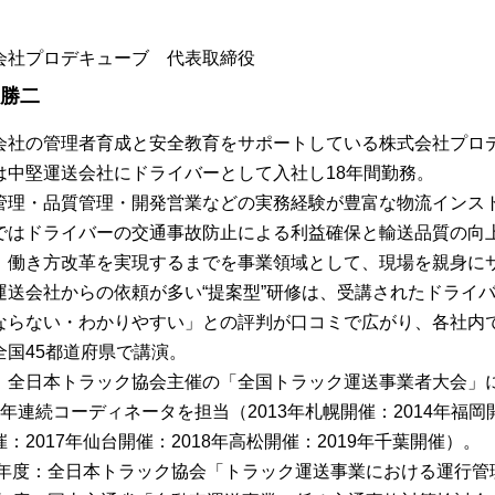
会社プロデキューブ 代表取締役
 勝二
会社の管理者育成と安全教育をサポートしている株式会社プロ
は中堅運送会社にドライバーとして入社し18年間勤務。
管理・品質管理・開発営業などの実務経験が豊富な物流インス
ではドライバーの交通事故防止による利益確保と輸送品質の向
、働き方改革を実現するまでを事業領域として、現場を親身に
運送会社からの依頼が多い“提案型”研修は、受講されたドライ
ならない・わかりやすい」との評判が口コミで広がり、各社内
全国45都道府県で講演。
、全日本トラック協会主催の「全国トラック運送事業者大会」
7年連続コーディネータを担当（2013年札幌開催：2014年福岡開
：2017年仙台開催：2018年高松開催：2019年千葉開催）。
13年度：全日本トラック協会「トラック運送事業における運行