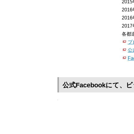
20
20
20
20
各都
プ
公
Fa
公式Facebookに