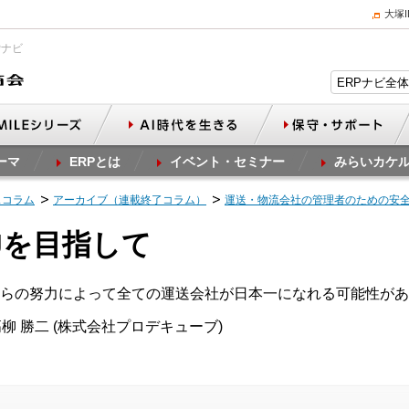
大塚
Pナビ
ーマ
ERPとは
イベント・セミナー
みらいカケ
スコラム
アーカイブ（連載終了コラム）
運送・物流会社の管理者のための安
のJを目指して
らの努力によって全ての運送会社が日本一になれる可能性があ
柳 勝二 (株式会社プロデキューブ)