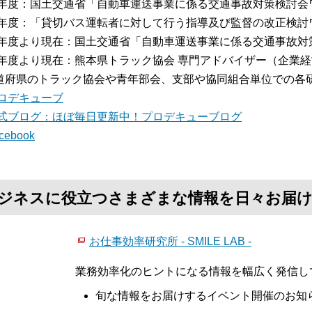
15年度：国土交通省「自動車運送事業に係る交通事故対策検討
16年度：「貸切バス運転者に対して行う指導及び監督の改正検
16年度より現在：国土交通省「自動車運送事業に係る交通事故
17年度より現在：熊本県トラック協会 専門アドバイザー（企業
道府県のトラック協会や青年部会、支部や協同組合単位での各
ロデキューブ
式ブログ：ほぼ毎日更新中！プロデキューブログ
cebook
て、ビジネスに役立つさまざまな情報を日々お届
お仕事効率研究所 - SMILE LAB -
業務効率化のヒントになる情報を幅広く発信し
旬な情報をお届けするイベント開催のお知