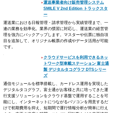
運送事業者向け販売管理システム
SMILE V 2nd Edition トラックスタ
ー
運送業における日報管理・請求管理から実績管理まで、一
連の業務を効率化。業界の慣習に対応し、運送業の経営管
理を強力にバックアップします。マスターや伝票に独自項
目を追加して、オリジナル帳票の作成やデータ活用が可能
です。
クラウドサービスを利用できるネッ
トワーク型車載ステーション 富士通
製 デジタルタコグラフ DTSシリー
ズ
通信モジュールを標準搭載し、カードレス運用を実現した
デジタルタコグラフ。富士通がお客様と共に培ってきた運
行支援ソリューションをクラウド基盤で運用することを可
能にし、インターネットにつながるパソコンを用意するだ
けで初期費用を抑え、短期間で運行情報分析が簡単に行え