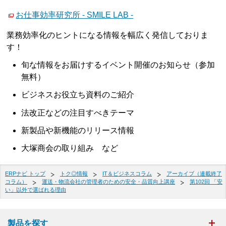
お仕事効率研究所 - SMILE LAB -
業務効率化のヒントになる情報を幅広く発信しておりま
す！
旬な情報をお届けするイベント開催のお知らせ（参加
無料）
ビジネスお役立ち資料のご紹介
法改正などの注目すべきテーマ
新製品や新機能のリリース情報
大塚商会の取り組み など
ERPナビ トップ
トク◎情報
IT＆ビジネスコラム
アーカイブ（連載終了
コラム）
運送・物流会社の管理者のための安全・品質向上講座
第102回 「安
い」以外で選ばれる理由
製品を探す