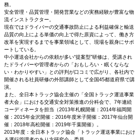
務。
安全管理・品質管理・開発営業などの実務経験が豊富な物
流インストラクター。
現在ではドライバーの交通事故防止による利益確保と輸送
品質の向上による単価の向上で得た原資によって、働き方
改革を実現するまでを事業領域として、現場を親身にサポ
ートしている。
中小運送会社からの依頼が多い“提案型”研修は、受講され
たドライバーや管理者からの「おもしろい・眠くならな
い・わかりやすい」との評判が口コミで広がり、各社内で
開催される社員研修の外部講師として全国45都道府県で講
演。
また、全日本トラック協会主催の「全国トラック運送事業
者大会」における交通安全対策推進の分科会で、7年連続
コーディネータを担当（2013年札幌開催：2014年福岡開
催：2015年金沢開催：2016年度米子開催：2017年仙台開
催：2018年高松開催：2019年千葉開催）。
2013年度：全日本トラック協会「トラック運送事業におけ
る運行管理者のあり方研究会」委員