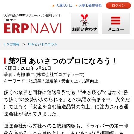
大塚IDとは
大塚ID新規登録
ログイン
大塚商会のERPソリューション情報サイト
ERPナビ
トク◎情報
IT＆ビジネスコラム
第2回 あいさつのプロになろう！
公開日：2013年 6月21日
著者：高柳 勝二 (株式会社プロデキューブ)
キーワード：物流業 / 運送業 / 安全向上 / 品質向上
多くの業界と同様に運送業界でも「“生き残る”ではなく“勝
ち抜く”の姿勢が求められる」との気運が高まる中、安全だ
けではなく「安全を含む輸送品質の向上」に注力される運
送会社が増えてきました。
運送会社から弊社へのご依頼内容も、ドライバーの第一印
象を高めることを目的とした「あいさつの唱和訓練」や