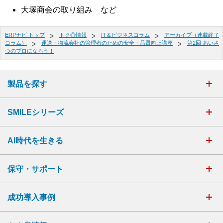
大塚商会の取り組み など
ERPナビ トップ
トク◎情報
IT＆ビジネスコラム
アーカイブ（連載終了
コラム）
運送・物流会社の管理者のための安全・品質向上講座
第2回 あいさ
つのプロになろう！
製品を探す
SMILEシリーズ
AI時代を生きる
保守・サポート
成功導入事例