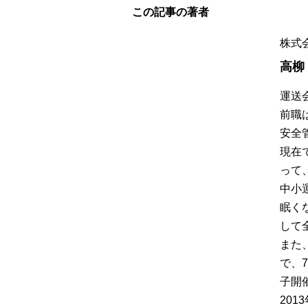
この記事の著者
株式
高柳
運送
前職
安全
現在
って
中小
眠く
して
また
で、
子開催
20