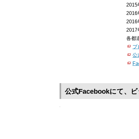
20
20
20
20
各都
プ
公
Fa
公式Facebookに