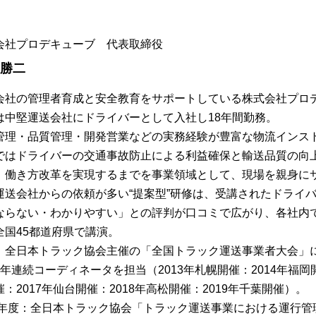
会社プロデキューブ 代表取締役
 勝二
会社の管理者育成と安全教育をサポートしている株式会社プロ
は中堅運送会社にドライバーとして入社し18年間勤務。
管理・品質管理・開発営業などの実務経験が豊富な物流インス
ではドライバーの交通事故防止による利益確保と輸送品質の向
、働き方改革を実現するまでを事業領域として、現場を親身に
運送会社からの依頼が多い“提案型”研修は、受講されたドライ
ならない・わかりやすい」との評判が口コミで広がり、各社内
全国45都道府県で講演。
、全日本トラック協会主催の「全国トラック運送事業者大会」
7年連続コーディネータを担当（2013年札幌開催：2014年福岡開
：2017年仙台開催：2018年高松開催：2019年千葉開催）。
13年度：全日本トラック協会「トラック運送事業における運行