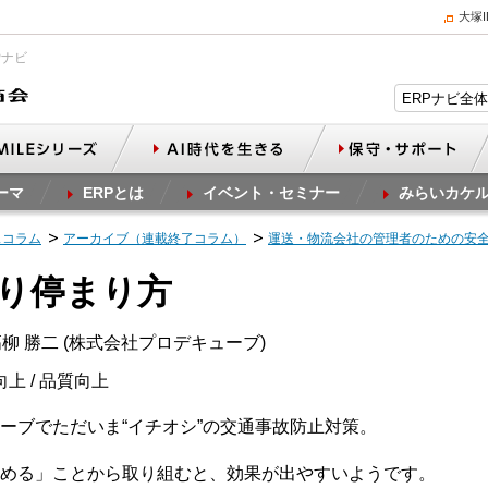
大塚
Pナビ
ーマ
ERPとは
イベント・セミナー
みらいカケ
スコラム
アーカイブ（連載終了コラム）
運送・物流会社の管理者のための安
より停まり方
柳 勝二 (株式会社プロデキューブ)
向上 / 品質向上
ーブでただいま“イチオシ”の交通事故防止対策。
める」ことから取り組むと、効果が出やすいようです。