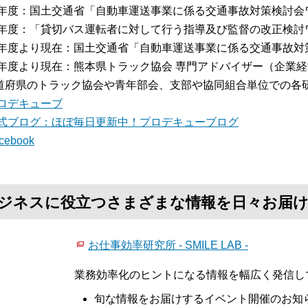
15年度：国土交通省「自動車運送事業に係る交通事故対策検討
16年度：「貸切バス運転者に対して行う指導及び監督の改正検
16年度より現在：国土交通省「自動車運送事業に係る交通事故
17年度より現在：熊本県トラック協会 専門アドバイザー（企業
道府県のトラック協会や青年部会、支部や協同組合単位での各
ロデキューブ
式ブログ：ほぼ毎日更新中！プロデキューブログ
cebook
て、ビジネスに役立つさまざまな情報を日々お届
お仕事効率研究所 - SMILE LAB -
業務効率化のヒントになる情報を幅広く発信し
旬な情報をお届けするイベント開催のお知