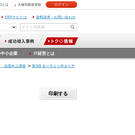
ログイン
IDとは
大塚ID新規登録
ERPナビとは
資料請求・お問い合わせ
ル中小企業
IT経営とは
全・品質向上講座
第3回 走り方より停まり方
印刷する