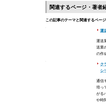
関連するページ・著者
この記事のテーマと関連するページ
運送
運送
送業
の作
ク
シ
通信
培っ
がる
や時