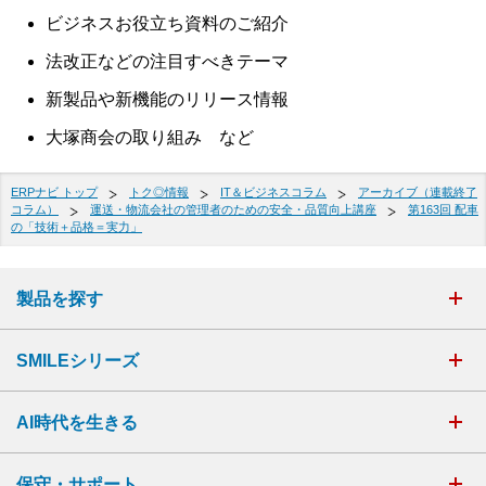
ビジネスお役立ち資料のご紹介
法改正などの注目すべきテーマ
新製品や新機能のリリース情報
大塚商会の取り組み など
ERPナビ トップ
トク◎情報
IT＆ビジネスコラム
アーカイブ（連載終了
コラム）
運送・物流会社の管理者のための安全・品質向上講座
第163回 配車
の「技術＋品格＝実力」
製品を探す
SMILEシリーズ
AI時代を生きる
保守・サポート