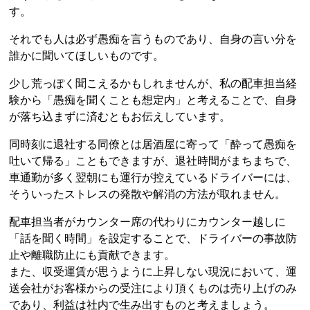
す。
それでも人は必ず愚痴を言うものであり、自身の言い分を
誰かに聞いてほしいものです。
少し荒っぽく聞こえるかもしれませんが、私の配車担当経
験から「愚痴を聞くことも想定内」と考えることで、自身
が落ち込まずに済むともお伝えしています。
同時刻に退社する同僚とは居酒屋に寄って「酔って愚痴を
吐いて帰る」こともできますが、退社時間がまちまちで、
車通勤が多く翌朝にも運行が控えているドライバーには、
そういったストレスの発散や解消の方法が取れません。
配車担当者がカウンター席の代わりにカウンター越しに
「話を聞く時間」を設定することで、ドライバーの事故防
止や離職防止にも貢献できます。
また、収受運賃が思うように上昇しない現況において、運
送会社がお客様からの受注により頂くものは売り上げのみ
であり、利益は社内で生み出すものと考えましょう。