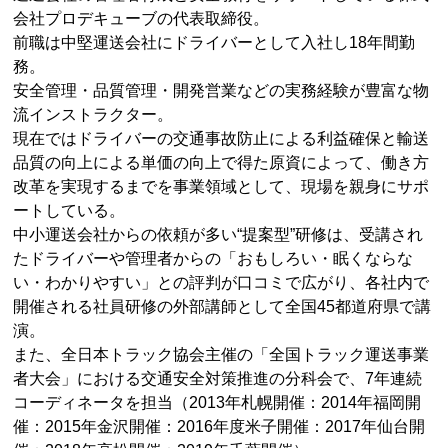
会社プロデキューブの代表取締役。
前職は中堅運送会社にドライバーとして入社し18年間勤
務。
安全管理・品質管理・開発営業などの実務経験が豊富な物
流インストラクター。
現在ではドライバーの交通事故防止による利益確保と輸送
品質の向上による単価の向上で得た原資によって、働き方
改革を実現するまでを事業領域として、現場を親身にサポ
ートしている。
中小運送会社からの依頼が多い“提案型”研修は、受講され
たドライバーや管理者からの「おもしろい・眠くならな
い・わかりやすい」との評判が口コミで広がり、各社内で
開催される社員研修の外部講師として全国45都道府県で講
演。
また、全日本トラック協会主催の「全国トラック運送事業
者大会」における交通安全対策推進の分科会で、7年連続
コーディネータを担当（2013年札幌開催：2014年福岡開
催：2015年金沢開催：2016年度米子開催：2017年仙台開