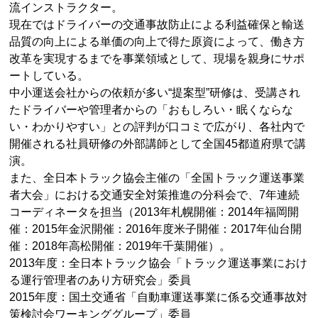
流インストラクター。
現在ではドライバーの交通事故防止による利益確保と輸送
品質の向上による単価の向上で得た原資によって、働き方
改革を実現するまでを事業領域として、現場を親身にサポ
ートしている。
中小運送会社からの依頼が多い“提案型”研修は、受講され
たドライバーや管理者からの「おもしろい・眠くならな
い・わかりやすい」との評判が口コミで広がり、各社内で
開催される社員研修の外部講師として全国45都道府県で講
演。
また、全日本トラック協会主催の「全国トラック運送事業
者大会」における交通安全対策推進の分科会で、7年連続
コーディネータを担当（2013年札幌開催：2014年福岡開
催：2015年金沢開催：2016年度米子開催：2017年仙台開
催：2018年高松開催：2019年千葉開催）。
2013年度：全日本トラック協会「トラック運送事業におけ
る運行管理者のあり方研究会」委員
2015年度：国土交通省「自動車運送事業に係る交通事故対
策検討会ワーキンググループ」委員