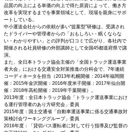
品質の向上による単価の向上で得た原資によって、働き方
改革を実現するまでを事業領域として、現場を親身にサポ
ートしている。
中小運送会社からの依頼が多い“提案型”研修は、受講され
たドライバーや管理者からの「おもしろい・眠くならな
い・わかりやすい」との評判が口コミで広がり、各社内で
開催される社員研修の外部講師として全国45都道府県で講
演。
また、全日本トラック協会主催の「全国トラック運送事業
者大会」における交通安全対策推進の分科会で、7年連続
コーディネータを担当（2013年札幌開催：2014年福岡開
催：2015年金沢開催：2016年度米子開催：2017年仙台開
催：2018年高松開催：2019年千葉開催）。
2013年度：全日本トラック協会「トラック運送事業におけ
る運行管理者のあり方研究会」委員
2015年度：国土交通省「自動車運送事業に係る交通事故対
策検討会ワーキンググループ」委員
2016年度：「貸切バス運転者に対して行う指導及び監督の