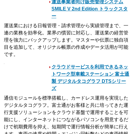
運送事業者向け販売管理システム
SMILE V 2nd Edition トラックスタ
ー
運送業における日報管理・請求管理から実績管理まで、一
連の業務を効率化。業界の慣習に対応し、運送業の経営管
理を強力にバックアップします。マスターや伝票に独自項
目を追加して、オリジナル帳票の作成やデータ活用が可能
です。
クラウドサービスを利用できるネッ
トワーク型車載ステーション 富士通
製 デジタルタコグラフ DTSシリー
ズ
通信モジュールを標準搭載し、カードレス運用を実現した
デジタルタコグラフ。富士通がお客様と共に培ってきた運
行支援ソリューションをクラウド基盤で運用することを可
能にし、インターネットにつながるパソコンを用意するだ
けで初期費用を抑え、短期間で運行情報分析が簡単に行え
ます。車両の速度や時間・エンジン回転数などの車両情報