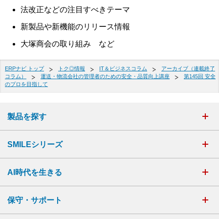
法改正などの注目すべきテーマ
新製品や新機能のリリース情報
大塚商会の取り組み など
ERPナビ トップ
トク◎情報
IT＆ビジネスコラム
アーカイブ（連載終了
コラム）
運送・物流会社の管理者のための安全・品質向上講座
第145回 安全
のプロを目指して
製品を探す
SMILEシリーズ
AI時代を生きる
保守・サポート