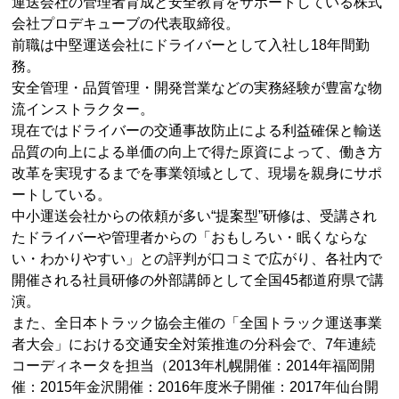
運送会社の管理者育成と安全教育をサポートしている株式
会社プロデキューブの代表取締役。
前職は中堅運送会社にドライバーとして入社し18年間勤
務。
安全管理・品質管理・開発営業などの実務経験が豊富な物
流インストラクター。
現在ではドライバーの交通事故防止による利益確保と輸送
品質の向上による単価の向上で得た原資によって、働き方
改革を実現するまでを事業領域として、現場を親身にサポ
ートしている。
中小運送会社からの依頼が多い“提案型”研修は、受講され
たドライバーや管理者からの「おもしろい・眠くならな
い・わかりやすい」との評判が口コミで広がり、各社内で
開催される社員研修の外部講師として全国45都道府県で講
演。
また、全日本トラック協会主催の「全国トラック運送事業
者大会」における交通安全対策推進の分科会で、7年連続
コーディネータを担当（2013年札幌開催：2014年福岡開
催：2015年金沢開催：2016年度米子開催：2017年仙台開