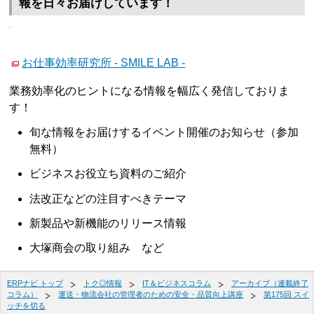
報を日々お届けしています！
お仕事効率研究所 - SMILE LAB -
業務効率化のヒントになる情報を幅広く発信しておりま
す！
旬な情報をお届けするイベント開催のお知らせ（参加
無料）
ビジネスお役立ち資料のご紹介
法改正などの注目すべきテーマ
新製品や新機能のリリース情報
大塚商会の取り組み など
ERPナビ トップ
トク◎情報
IT＆ビジネスコラム
アーカイブ（連載終了
コラム）
運送・物流会社の管理者のための安全・品質向上講座
第175回 スイ
ッチを切る