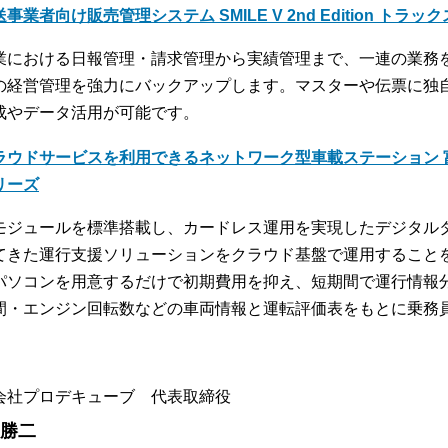
事業者向け販売管理システム SMILE V 2nd Edition トラッ
業における日報管理・請求管理から実績管理まで、一連の業務
の経営管理を強力にバックアップします。マスターや伝票に独
成やデータ活用が可能です。
ラウドサービスを利用できるネットワーク型車載ステーション 富
リーズ
モジュールを標準搭載し、カードレス運用を実現したデジタル
てきた運行支援ソリューションをクラウド基盤で運用すること
パソコンを用意するだけで初期費用を抑え、短期間で運行情報
間・エンジン回転数などの車両情報と運転評価表をもとに乗務
会社プロデキューブ 代表取締役
 勝二