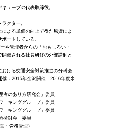
デキューブの代表取締役。
トラクター。
上による単価の向上で得た原資によ
サポートしている。
バーや管理者からの「おもしろい・
で開催される社員研修の外部講師と
における交通安全対策推進の分科会
催：2015年金沢開催：2016年度米
管理者のあり方研究会」委員
会ワーキンググループ」委員
討ワーキンググループ」委員
対策検討会」委員
経営・労務管理）