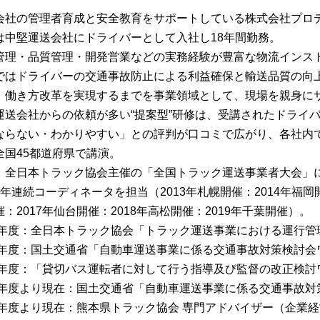
会社の管理者育成と安全教育をサポートしている株式会社プロ
は中堅運送会社にドライバーとして入社し18年間勤務。
管理・品質管理・開発営業などの実務経験が豊富な物流インス
ではドライバーの交通事故防止による利益確保と輸送品質の向
、働き方改革を実現するまでを事業領域として、現場を親身に
運送会社からの依頼が多い“提案型”研修は、受講されたドライ
ならない・わかりやすい」との評判が口コミで広がり、各社内
全国45都道府県で講演。
、全日本トラック協会主催の「全国トラック運送事業者大会」
7年連続コーディネータを担当（2013年札幌開催：2014年福岡開
：2017年仙台開催：2018年高松開催：2019年千葉開催）。
13年度：全日本トラック協会「トラック運送事業における運行
15年度：国土交通省「自動車運送事業に係る交通事故対策検討
16年度：「貸切バス運転者に対して行う指導及び監督の改正検
16年度より現在：国土交通省「自動車運送事業に係る交通事故
17年度より現在：熊本県トラック協会 専門アドバイザー（企業