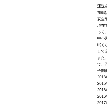
運送
前職
安全
現在
って
中小
眠く
して
また
で、
子開催
20
20
20
20
20