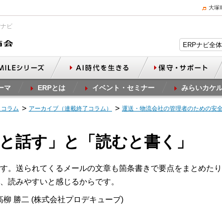
大塚
Pナビ
ーマ
ERPとは
イベント・セミナー
みらいカケ
スコラム
アーカイブ（連載終了コラム）
運送・物流会社の管理者のための安
聞くと話す」と「読むと書く」
す。送られてくるメールの文章も箇条書きで要点をまとめたり
、読みやすいと感じるからです。
柳 勝二 (株式会社プロデキューブ)