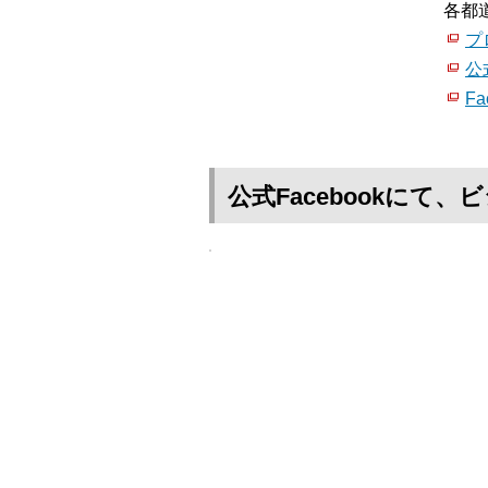
各都
プ
公
Fa
公式Facebookに