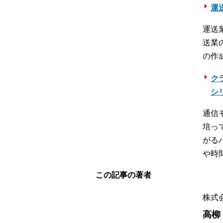
運送
運送
送業
の作
ク
シ
通信
培っ
がる
や時
この記事の著者
株式
高柳