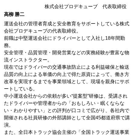
株式会社プロデキューブ 代表取締役
高柳 勝二
運送会社の管理者育成と安全教育をサポートしている株式
会社プロデキューブの代表取締役。
前職は中堅運送会社にドライバーとして入社し18年間勤
務。
安全管理・品質管理・開発営業などの実務経験が豊富な物
流インストラクター。
現在ではドライバーの交通事故防止による利益確保と輸送
品質の向上による単価の向上で得た原資によって、働き方
改革を実現するまでを事業領域として、現場を親身にサポ
ートしている。
中小運送会社からの依頼が多い“提案型”研修は、受講され
たドライバーや管理者からの「おもしろい・眠くならな
い・わかりやすい」との評判が口コミで広がり、各社内で
開催される社員研修の外部講師として全国45都道府県で講
演。
また、全日本トラック協会主催の「全国トラック運送事業