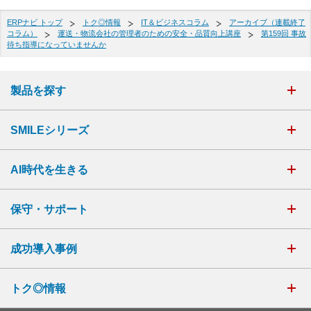
ERPナビ トップ
トク◎情報
IT＆ビジネスコラム
アーカイブ（連載終了
コラム）
運送・物流会社の管理者のための安全・品質向上講座
第159回 事故
待ち指導になっていませんか
製品を探す
SMILEシリーズ
AI時代を生きる
保守・サポート
成功導入事例
トク◎情報