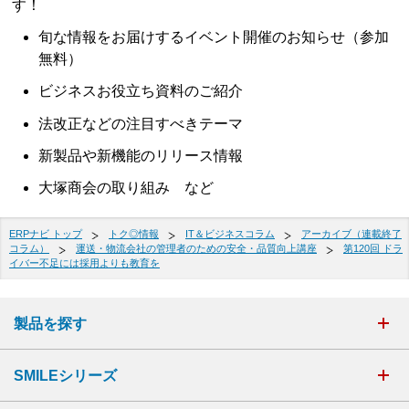
す！
旬な情報をお届けするイベント開催のお知らせ（参加
無料）
ビジネスお役立ち資料のご紹介
法改正などの注目すべきテーマ
新製品や新機能のリリース情報
大塚商会の取り組み など
ERPナビ トップ
トク◎情報
IT＆ビジネスコラム
アーカイブ（連載終了
コラム）
運送・物流会社の管理者のための安全・品質向上講座
第120回 ドラ
イバー不足には採用よりも教育を
製品を探す
SMILEシリーズ