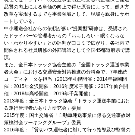
品質の向上による単価の向上で得た原資によって、働き方
改革を実現するまでを事業領域として、現場を親身にサポ
ートしている。
中小運送会社からの依頼が多い“提案型”研修は、受講され
たドライバーや管理者からの「おもしろい・眠くならな
い・わかりやすい」との評判が口コミで広がり、各社内で
開催される社員研修の外部講師として全国45都道府県で講
演。
また、全日本トラック協会主催の「全国トラック運送事業
者大会」における交通安全対策推進の分科会で、7年連続
コーディネータを担当（2013年札幌開催：2014年福岡開
催：2015年金沢開催：2016年度米子開催：2017年仙台開
催：2018年高松開催：2019年千葉開催）。
2013年度：全日本トラック協会「トラック運送事業におけ
る運行管理者のあり方研究会」委員
2015年度：国土交通省「自動車運送事業に係る交通事故対
策検討会ワーキンググループ」委員
2016年度：「貸切バス運転者に対して行う指導及び監督の