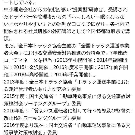
ートしている。
中小運送会社からの依頼が多い“提案型”研修は、受講され
たドライバーや管理者からの「おもしろい・眠くならな
い・わかりやすい」との評判が口コミで広がり、各社内で
開催される社員研修の外部講師として全国45都道府県で講
演。
また、全日本トラック協会主催の「全国トラック運送事業
者大会」における交通安全対策推進の分科会で、7年連続
コーディネータを担当（2013年札幌開催：2014年福岡開
催：2015年金沢開催：2016年度米子開催：2017年仙台開
催：2018年高松開催：2019年千葉開催）。
2013年度：全日本トラック協会「トラック運送事業におけ
る運行管理者のあり方研究会」委員
2015年度：国土交通省「自動車運送事業に係る交通事故対
策検討会ワーキンググループ」委員
2016年度：「貸切バス運転者に対して行う指導及び監督の
改正検討ワーキンググループ」委員
2016年度より現在：国土交通省「自動車運送事業に係る交
通事故対策検討会」委員