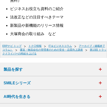
無料）
ビジネスお役立ち資料のご紹介
法改正などの注目すべきテーマ
新製品や新機能のリリース情報
大塚商会の取り組み など
ERPナビ トップ
トク◎情報
IT＆ビジネスコラム
アーカイブ（連載終了
コラム）
運送・物流会社の管理者のための安全・品質向上講座
第13回 トラッ
クドライバーの時給を上げる
製品を探す
SMILEシリーズ
AI時代を生きる