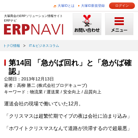
大塚IDとは
大塚ID新規登録
ログイン
大塚商会のERPソリューション情報サイト
ERPナビ
トク◎情報
IT＆ビジネスコラム
第14回 「急がば回れ」と「急がば確
認」
公開日：2013年12月13日
著者：高柳 勝二 (株式会社プロデキューブ)
キーワード：物流業 / 運送業 / 安全向上 / 品質向上
運送会社の現場で働いていた12月。
「クリスマスは超繁忙期でイブの夜は会社に泊まり込み」
「ホワイトクリスマスなんて道路が渋滞するので超最悪」