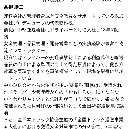
高柳 勝二
運送会社の管理者育成と安全教育をサポートしている株式
会社プロデキューブの代表取締役。
前職は中堅運送会社にドライバーとして入社し18年間勤
務。
安全管理・品質管理・開発営業などの実務経験が豊富な物
流インストラクター。
現在ではドライバーの交通事故防止による利益確保と輸送
品質の向上による単価の向上で得た原資によって、働き方
改革を実現するまでを事業領域として、現場を親身にサポ
ートしている。
中小運送会社からの依頼が多い“提案型”研修は、受講され
たドライバーや管理者からの「おもしろい・眠くならな
い・わかりやすい」との評判が口コミで広がり、各社内で
開催される社員研修の外部講師として全国45都道府県で講
演。
また、全日本トラック協会主催の「全国トラック運送事業
者大会」における交通安全対策推進の分科会で、7年連続