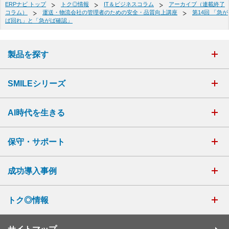
ERPナビ トップ
トク◎情報
IT＆ビジネスコラム
アーカイブ（連載終了
コラム）
運送・物流会社の管理者のための安全・品質向上講座
第14回 「急が
ば回れ」と「急がば確認」
製品を探す
SMILEシリーズ
AI時代を生きる
保守・サポート
成功導入事例
トク◎情報