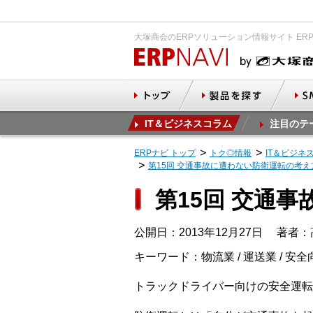
大塚商会のERPソリューション情報サイト ER
IT＆ビジネスコラム
注目のテ
ERPナビ トップ
トク◎情報
IT＆ビジネ
第15回 交通事故に遭わない防衛運転の考え
第15回 交通
公開日：2013年12月27日
著者：
キーワード：物流業 / 運送業 / 安全
トラックドライバー向けの安全運