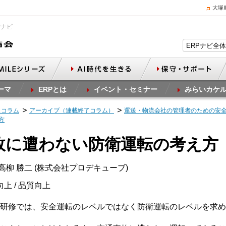
大塚
Pナビ
ーマ
ERPとは
イベント・セミナー
みらいカケ
スコラム
アーカイブ（連載終了コラム）
運送・物流会社の管理者のための安
方
事故に遭わない防衛運転の考え方
高柳 勝二 (株式会社プロデキューブ)
向上 / 品質向上
転研修では、安全運転のレベルではなく防衛運転のレベルを求め