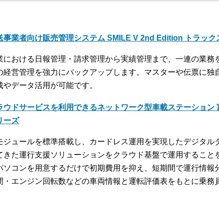
事業者向け販売管理システム SMILE V 2nd Edition トラッ
業における日報管理・請求管理から実績管理まで、一連の業務
の経営管理を強力にバックアップします。マスターや伝票に独
成やデータ活用が可能です。
ラウドサービスを利用できるネットワーク型車載ステーション 富
リーズ
モジュールを標準搭載し、カードレス運用を実現したデジタル
てきた運行支援ソリューションをクラウド基盤で運用すること
パソコンを用意するだけで初期費用を抑え、短期間で運行情報
間・エンジン回転数などの車両情報と運転評価表をもとに乗務