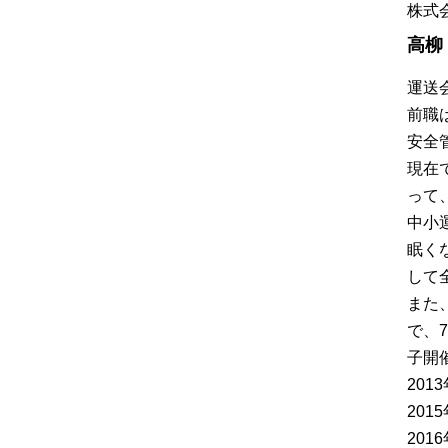
株式
高柳
運送
前職
安全
現在
って
中小
眠く
して
また
で、
子開催
20
20
20