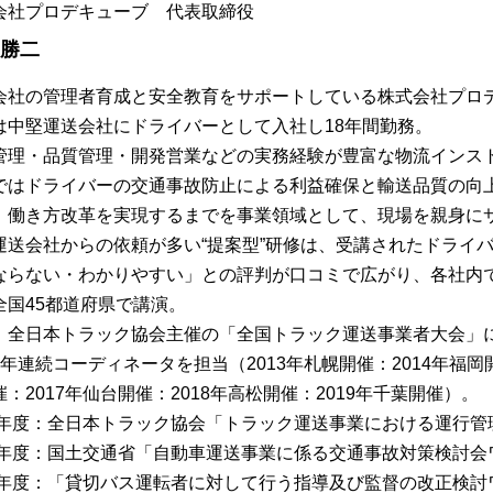
会社プロデキューブ 代表取締役
 勝二
会社の管理者育成と安全教育をサポートしている株式会社プロ
は中堅運送会社にドライバーとして入社し18年間勤務。
管理・品質管理・開発営業などの実務経験が豊富な物流インス
ではドライバーの交通事故防止による利益確保と輸送品質の向
、働き方改革を実現するまでを事業領域として、現場を親身に
運送会社からの依頼が多い“提案型”研修は、受講されたドライ
ならない・わかりやすい」との評判が口コミで広がり、各社内
全国45都道府県で講演。
、全日本トラック協会主催の「全国トラック運送事業者大会」
7年連続コーディネータを担当（2013年札幌開催：2014年福岡開
：2017年仙台開催：2018年高松開催：2019年千葉開催）。
13年度：全日本トラック協会「トラック運送事業における運行
15年度：国土交通省「自動車運送事業に係る交通事故対策検討
16年度：「貸切バス運転者に対して行う指導及び監督の改正検