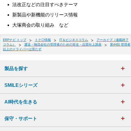
法改正などの注目すべきテーマ
新製品や新機能のリリース情報
大塚商会の取り組み など
ERPナビ トップ
トク◎情報
IT＆ビジネスコラム
アーカイブ（連載終了
コラム）
運送・物流会社の管理者のための安全・品質向上講座
第44回 管理者
以上のドライバーは育たず
製品を探す
SMILEシリーズ
AI時代を生きる
保守・サポート