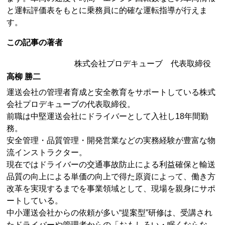
と運転評価表をもとに乗務員に的確な運転指導が行えま
す。
この記事の著者
株式会社プロデキューブ 代表取締役
高柳 勝二
運送会社の管理者育成と安全教育をサポートしている株式
会社プロデキューブの代表取締役。
前職は中堅運送会社にドライバーとして入社し18年間勤
務。
安全管理・品質管理・開発営業などの実務経験が豊富な物
流インストラクター。
現在ではドライバーの交通事故防止による利益確保と輸送
品質の向上による単価の向上で得た原資によって、働き方
改革を実現するまでを事業領域として、現場を親身にサポ
ートしている。
中小運送会社からの依頼が多い“提案型”研修は、受講され
たドライバーや管理者からの「おもしろい・眠くならな