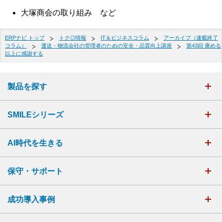
大塚商会の取り組み など
ERPナビ トップ
トク◎情報
IT＆ビジネスコラム
アーカイブ（連載終了
コラム）
運送・物流会社の管理者のための安全・品質向上講座
第43回 褒める
以上に感謝する
製品を探す
SMILEシリーズ
AI時代を生きる
保守・サポート
成功導入事例