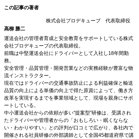
この記事の著者
株式会社プロデキューブ 代表取締役
高柳 勝二
運送会社の管理者育成と安全教育をサポートしている株式
会社プロデキューブの代表取締役。
前職は中堅運送会社にドライバーとして入社し18年間勤
務。
安全管理・品質管理・開発営業などの実務経験が豊富な物
流インストラクター。
現在ではドライバーの交通事故防止による利益確保と輸送
品質の向上による単価の向上で得た原資によって、働き方
改革を実現するまでを事業領域として、現場を親身にサポ
ートしている。
中小運送会社からの依頼が多い“提案型”研修は、受講され
たドライバーや管理者からの「おもしろい・眠くならな
い・わかりやすい」との評判が口コミで広がり、各社内で
開催される社員研修の外部講師として全国45都道府県で講