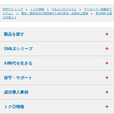
ERPナビ トップ
トク◎情報
IT＆ビジネスコラム
アーカイブ（連載終了
コラム）
運送・物流会社の管理者のための安全・品質向上講座
第196回 元新
入社員より
製品を探す
SMILEシリーズ
AI時代を生きる
保守・サポート
成功導入事例
トク◎情報