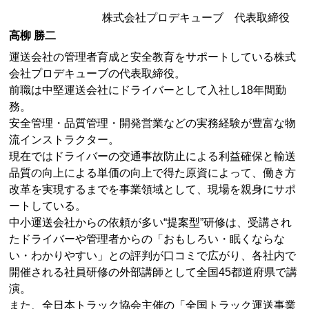
株式会社プロデキューブ 代表取締役
高柳 勝二
運送会社の管理者育成と安全教育をサポートしている株式
会社プロデキューブの代表取締役。
前職は中堅運送会社にドライバーとして入社し18年間勤
務。
安全管理・品質管理・開発営業などの実務経験が豊富な物
流インストラクター。
現在ではドライバーの交通事故防止による利益確保と輸送
品質の向上による単価の向上で得た原資によって、働き方
改革を実現するまでを事業領域として、現場を親身にサポ
ートしている。
中小運送会社からの依頼が多い“提案型”研修は、受講され
たドライバーや管理者からの「おもしろい・眠くならな
い・わかりやすい」との評判が口コミで広がり、各社内で
開催される社員研修の外部講師として全国45都道府県で講
演。
また、全日本トラック協会主催の「全国トラック運送事業