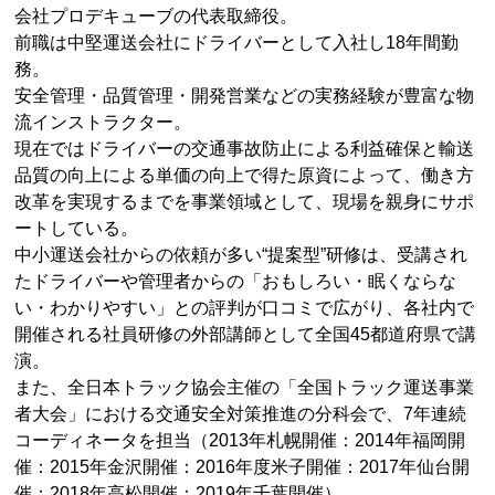
会社プロデキューブの代表取締役。
前職は中堅運送会社にドライバーとして入社し18年間勤
務。
安全管理・品質管理・開発営業などの実務経験が豊富な物
流インストラクター。
現在ではドライバーの交通事故防止による利益確保と輸送
品質の向上による単価の向上で得た原資によって、働き方
改革を実現するまでを事業領域として、現場を親身にサポ
ートしている。
中小運送会社からの依頼が多い“提案型”研修は、受講され
たドライバーや管理者からの「おもしろい・眠くならな
い・わかりやすい」との評判が口コミで広がり、各社内で
開催される社員研修の外部講師として全国45都道府県で講
演。
また、全日本トラック協会主催の「全国トラック運送事業
者大会」における交通安全対策推進の分科会で、7年連続
コーディネータを担当（2013年札幌開催：2014年福岡開
催：2015年金沢開催：2016年度米子開催：2017年仙台開
催：2018年高松開催：2019年千葉開催）。