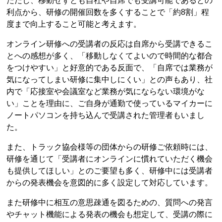
ただし、移動せずとも自社や自席でも受講可能であるとの
利点から、研修の開催回数を多くすることで「約8割」程
度まで向上すること可能と考えます。
オンライン研修への受講者の反応は自席から受講できるこ
とへの感想が多く、「移動しなくてよいので時間的な都合
をつけやすい」と好意的である反面で、「自席では業務が
気になってしまい研修に集中しにくい」との声もあり、社
内で「応接室や会議室など業務が気にならない環境がな
い」ことを理由に、ご自身が通勤で使っているマイカーに
ノートパソコンを持ち込んで受講された管理者もいまし
た。
また、トラック協会様等の団体からの研修ご依頼時には、
研修を通じて「受講者にオンラインに慣れていただく機会
も提供してほしい」とのご要望も多く、研修中には受講者
からの発表機会を意図的に多く設定して対応しています。
また研修中に相互の意思疎通を図るための、質問への発言
やチャット機能による発表の機会も想定して、受講の際に