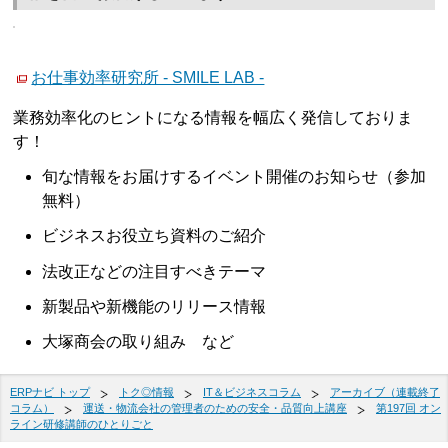
お仕事効率研究所 - SMILE LAB -
業務効率化のヒントになる情報を幅広く発信しておりま
す！
旬な情報をお届けするイベント開催のお知らせ（参加
無料）
ビジネスお役立ち資料のご紹介
法改正などの注目すべきテーマ
新製品や新機能のリリース情報
大塚商会の取り組み など
ERPナビ トップ
トク◎情報
IT＆ビジネスコラム
アーカイブ（連載終了
コラム）
運送・物流会社の管理者のための安全・品質向上講座
第197回 オン
ライン研修講師のひとりごと