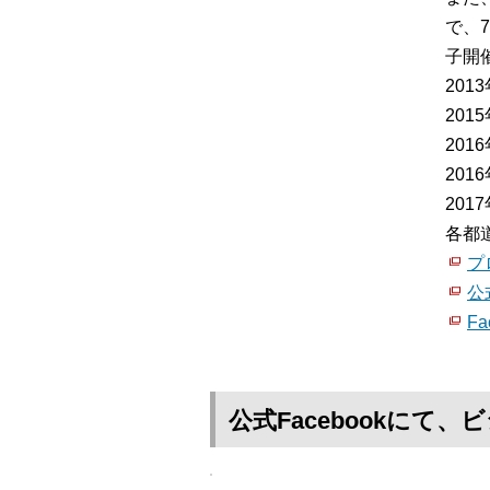
で、
子開催
20
20
20
20
20
各都
プ
公
Fa
公式Facebookに