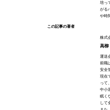
培っ
がる
や時
この記事の著者
株式
高柳
運送
前職
安全
現在
って
中小
眠く
して
また