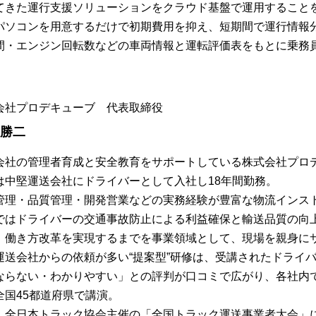
てきた運行支援ソリューションをクラウド基盤で運用すること
パソコンを用意するだけで初期費用を抑え、短期間で運行情報
間・エンジン回転数などの車両情報と運転評価表をもとに乗務
会社プロデキューブ 代表取締役
 勝二
会社の管理者育成と安全教育をサポートしている株式会社プロ
は中堅運送会社にドライバーとして入社し18年間勤務。
管理・品質管理・開発営業などの実務経験が豊富な物流インス
ではドライバーの交通事故防止による利益確保と輸送品質の向
、働き方改革を実現するまでを事業領域として、現場を親身に
運送会社からの依頼が多い“提案型”研修は、受講されたドライ
ならない・わかりやすい」との評判が口コミで広がり、各社内
全国45都道府県で講演。
、全日本トラック協会主催の「全国トラック運送事業者大会」