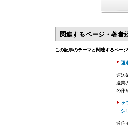
関連するページ・著者
この記事のテーマと関連するページ
運送
運送
送業
の作
ク
シ
通信