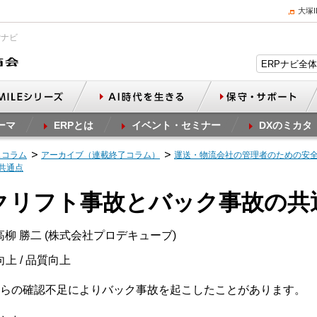
大塚
Pナビ
ーマ
ERPとは
イベント・セミナー
DXのミカタ
スコラム
アーカイブ（連載終了コラム）
運送・物流会社の管理者のための安
共通点
ークリフト事故とバック事故の共
柳 勝二 (株式会社プロデキューブ)
向上 / 品質向上
らの確認不足によりバック事故を起こしたことがあります。