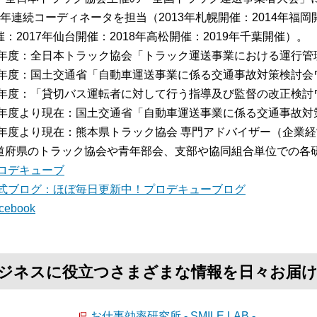
7年連続コーディネータを担当（2013年札幌開催：2014年福岡開
：2017年仙台開催：2018年高松開催：2019年千葉開催）。
13年度：全日本トラック協会「トラック運送事業における運行
15年度：国土交通省「自動車運送事業に係る交通事故対策検討
16年度：「貸切バス運転者に対して行う指導及び監督の改正検
16年度より現在：国土交通省「自動車運送事業に係る交通事故
17年度より現在：熊本県トラック協会 専門アドバイザー（企業
道府県のトラック協会や青年部会、支部や協同組合単位での各
ロデキューブ
式ブログ：ほぼ毎日更新中！プロデキューブログ
cebook
て、ビジネスに役立つさまざまな情報を日々お届
お仕事効率研究所 - SMILE LAB -