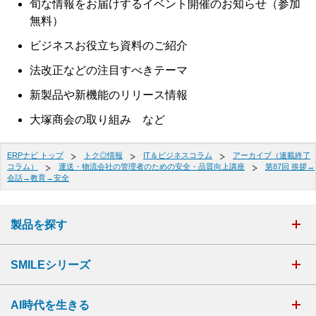
旬な情報をお届けするイベント開催のお知らせ（参加
無料）
ビジネスお役立ち資料のご紹介
法改正などの注目すべきテーマ
新製品や新機能のリリース情報
大塚商会の取り組み など
ERPナビ トップ
トク◎情報
IT＆ビジネスコラム
アーカイブ（連載終了
コラム）
運送・物流会社の管理者のための安全・品質向上講座
第87回 挨拶→
会話→教育→安全
製品を探す
SMILEシリーズ
AI時代を生きる