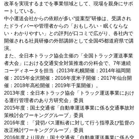
改革を実現するまでを事業領域として、現場を親身にサポ
ートしている。
中小運送会社からの依頼が多い“提案型”研修は、受講され
たドライバーや管理者からの「おもしろい・眠くならな
い・わかりやすい」との評判が口コミで広がり、各社内で
開催される社員研修の外部講師として全国45都道府県で講
演。
また、全日本トラック協会主催の「全国トラック運送事業
者大会」における交通安全対策推進の分科会で、7年連続
コーディネータを担当（2013年札幌開催：2014年福岡開
催：2015年金沢開催：2016年度米子開催：2017年仙台開
催：2018年高松開催：2019年千葉開催）。
2013年度：全日本トラック協会「トラック運送事業におけ
る運行管理者のあり方研究会」委員
2015年度：国土交通省「自動車運送事業に係る交通事故対
策検討会ワーキンググループ」委員
2016年度：「貸切バス運転者に対して行う指導及び監督の
改正検討ワーキンググループ」委員
2016年度より現在：国土交通省「自動車運送事業に係る交