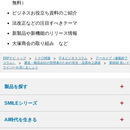
無料）
ビジネスお役立ち資料のご紹介
法改正などの注目すべきテーマ
新製品や新機能のリリース情報
大塚商会の取り組み など
ERPナビ トップ
トク◎情報
IT＆ビジネスコラム
アーカイブ（連載終了
コラム）
運送・物流会社の管理者のための安全・品質向上講座
第86回 良いド
ライバーを演じましょう
製品を探す
SMILEシリーズ
AI時代を生きる