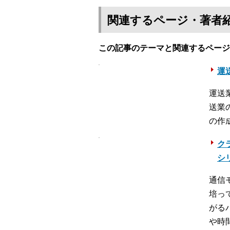
関連するページ・著者
この記事のテーマと関連するページ
運送
運送
送業
の作
ク
シ
通信
培っ
がる
や時