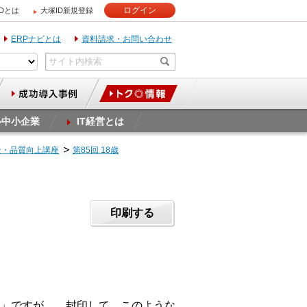
ログイン
IDとは
大塚ID新規登録
ERPナビとは
資料請求・お問い合わせ
ル中小企業
IT経営とは
全・品質向上講座
第85回 18歳
印刷する
」ですが……封印して、このような