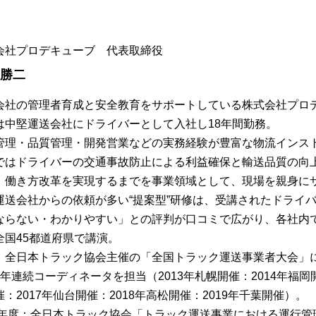
会社プロデキューブ 代表取締役
 勝二
会社の管理者育成と安全教育をサポートしている株式会社プロ
は中堅運送会社にドライバーとして入社し18年間勤務。
管理・品質管理・開発営業などの実務経験が豊富な物流インス
ではドライバーの交通事故防止による利益確保と輸送品質の向
、働き方改革を実現するまでを事業領域として、現場を親身に
運送会社からの依頼が多い“提案型”研修は、受講されたドライ
ならない・わかりやすい」との評判が口コミで広がり、各社内
全国45都道府県で講演。
、全日本トラック協会主催の「全国トラック運送事業者大会」
7年連続コーディネータを担当（2013年札幌開催：2014年福岡開
：2017年仙台開催：2018年高松開催：2019年千葉開催）。
13年度：全日本トラック協会「トラック運送事業における運行