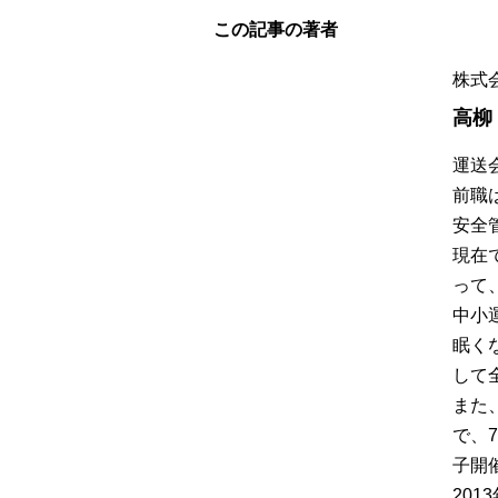
この記事の著者
株式
高柳
運送
前職
安全
現在
って
中小
眠く
して
また
で、
子開催
20