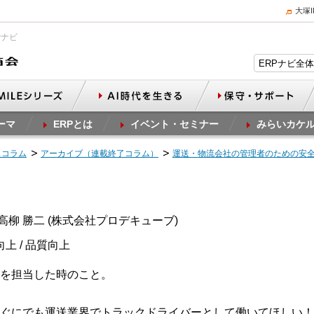
大塚
Pナビ
ーマ
ERPとは
イベント・セミナー
みらいカケ
スコラム
アーカイブ（連載終了コラム）
運送・物流会社の管理者のための安
高柳 勝二 (株式会社プロデキューブ)
向上 / 品質向上
を担当した時のこと。
ぐにでも運送業界でトラックドライバーとして働いてほしい！