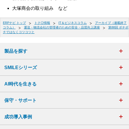
大塚商会の取り組み など
ERPナビ トップ
トク◎情報
IT＆ビジネスコラム
アーカイブ（連載終了
コラム）
運送・物流会社の管理者のための安全・品質向上講座
第88回 ボチボ
チではなくコツコツと
製品を探す
SMILEシリーズ
AI時代を生きる
保守・サポート
成功導入事例