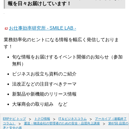
報を日々お届けしています！
お仕事効率研究所 - SMILE LAB -
業務効率化のヒントになる情報を幅広く発信しておりま
す！
旬な情報をお届けするイベント開催のお知らせ（参加
無料）
ビジネスお役立ち資料のご紹介
法改正などの注目すべきテーマ
新製品や新機能のリリース情報
大塚商会の取り組み など
ERPナビ トップ
トク◎情報
IT＆ビジネスコラム
アーカイブ（連載終了
コラム）
運送・物流会社の管理者のための安全・品質向上講座
第67回 品質の
矛と安全の盾