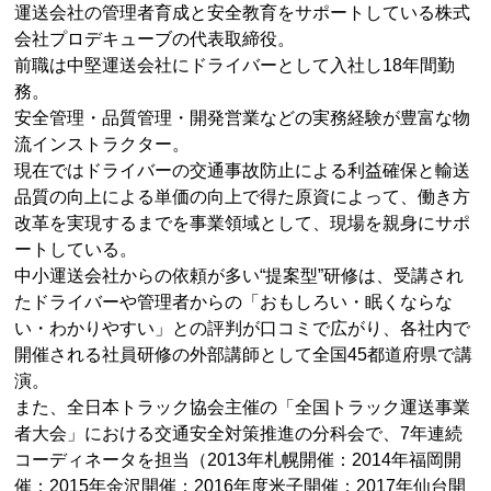
運送会社の管理者育成と安全教育をサポートしている株式
会社プロデキューブの代表取締役。
前職は中堅運送会社にドライバーとして入社し18年間勤
務。
安全管理・品質管理・開発営業などの実務経験が豊富な物
流インストラクター。
現在ではドライバーの交通事故防止による利益確保と輸送
品質の向上による単価の向上で得た原資によって、働き方
改革を実現するまでを事業領域として、現場を親身にサポ
ートしている。
中小運送会社からの依頼が多い“提案型”研修は、受講され
たドライバーや管理者からの「おもしろい・眠くならな
い・わかりやすい」との評判が口コミで広がり、各社内で
開催される社員研修の外部講師として全国45都道府県で講
演。
また、全日本トラック協会主催の「全国トラック運送事業
者大会」における交通安全対策推進の分科会で、7年連続
コーディネータを担当（2013年札幌開催：2014年福岡開
催：2015年金沢開催：2016年度米子開催：2017年仙台開