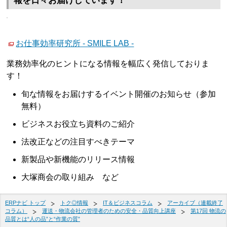
報を日々お届けしています！
お仕事効率研究所 - SMILE LAB -
業務効率化のヒントになる情報を幅広く発信しておりま
す！
旬な情報をお届けするイベント開催のお知らせ（参加
無料）
ビジネスお役立ち資料のご紹介
法改正などの注目すべきテーマ
新製品や新機能のリリース情報
大塚商会の取り組み など
ERPナビ トップ
トク◎情報
IT＆ビジネスコラム
アーカイブ（連載終了
コラム）
運送・物流会社の管理者のための安全・品質向上講座
第17回 物流の
品質とは“人の品”と“作業の質”