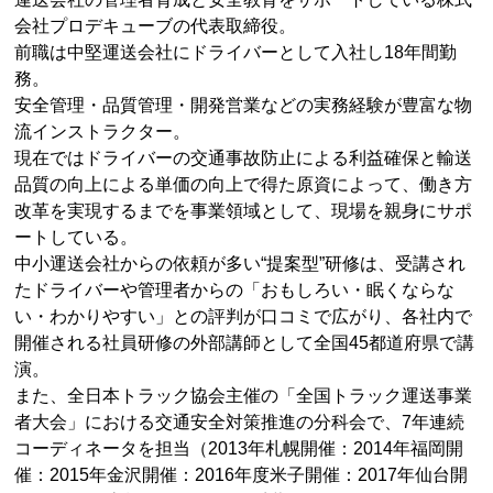
会社プロデキューブの代表取締役。
前職は中堅運送会社にドライバーとして入社し18年間勤
務。
安全管理・品質管理・開発営業などの実務経験が豊富な物
流インストラクター。
現在ではドライバーの交通事故防止による利益確保と輸送
品質の向上による単価の向上で得た原資によって、働き方
改革を実現するまでを事業領域として、現場を親身にサポ
ートしている。
中小運送会社からの依頼が多い“提案型”研修は、受講され
たドライバーや管理者からの「おもしろい・眠くならな
い・わかりやすい」との評判が口コミで広がり、各社内で
開催される社員研修の外部講師として全国45都道府県で講
演。
また、全日本トラック協会主催の「全国トラック運送事業
者大会」における交通安全対策推進の分科会で、7年連続
コーディネータを担当（2013年札幌開催：2014年福岡開
催：2015年金沢開催：2016年度米子開催：2017年仙台開