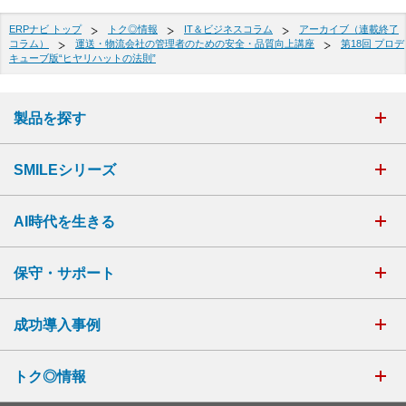
ERPナビ トップ
トク◎情報
IT＆ビジネスコラム
アーカイブ（連載終了
コラム）
運送・物流会社の管理者のための安全・品質向上講座
第18回 プロデ
キューブ版“ヒヤリハットの法則”
製品を探す
SMILEシリーズ
AI時代を生きる
保守・サポート
成功導入事例
トク◎情報