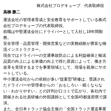
株式会社プロデキューブ 代表取締役
高柳 勝二
運送会社の管理者育成と安全教育をサポートしている株式
会社プロデキューブの代表取締役。
前職は中堅運送会社にドライバーとして入社し18年間勤
務。
安全管理・品質管理・開発営業などの実務経験が豊富な物
流インストラクター。
現在ではドライバーの交通事故防止による利益確保と輸送
品質の向上による単価の向上で得た原資によって、働き方
改革を実現するまでを事業領域として、現場を親身にサポ
ートしている。
中小運送会社からの依頼が多い“提案型”研修は、受講され
たドライバーや管理者からの「おもしろい・眠くならな
い・わかりやすい」との評判が口コミで広がり、各社内で
開催される社員研修の外部講師として全国45都道府県で講
演。
また、全日本トラック協会主催の「全国トラック運送事業