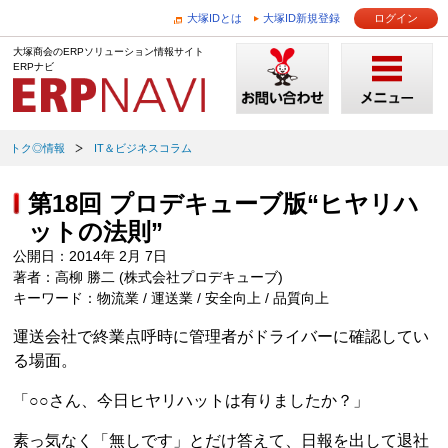
大塚IDとは
大塚ID新規登録
ログイン
大塚商会のERPソリューション情報サイト
ERPナビ
トク◎情報
IT＆ビジネスコラム
第18回 プロデキューブ版“ヒヤリハ
ットの法則”
公開日：2014年 2月 7日
著者：高柳 勝二 (株式会社プロデキューブ)
キーワード：物流業 / 運送業 / 安全向上 / 品質向上
運送会社で終業点呼時に管理者がドライバーに確認してい
る場面。
「○○さん、今日ヒヤリハットは有りましたか？」
素っ気なく「無しです」とだけ答えて、日報を出して退社