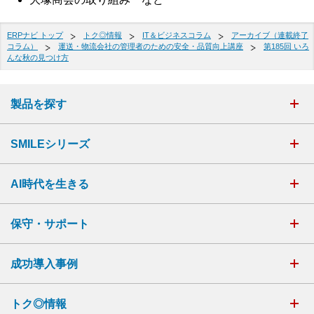
ERPナビ トップ
トク◎情報
IT＆ビジネスコラム
アーカイブ（連載終了
コラム）
運送・物流会社の管理者のための安全・品質向上講座
第185回 いろ
んな秋の見つけ方
製品を探す
SMILEシリーズ
AI時代を生きる
保守・サポート
成功導入事例
トク◎情報