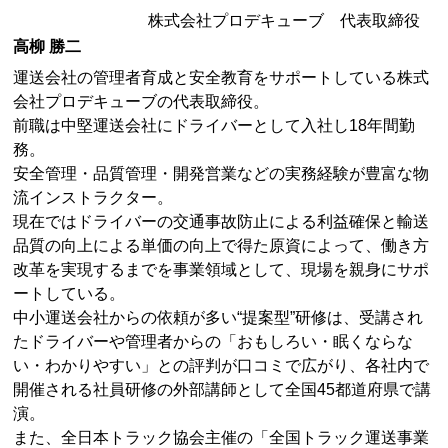
株式会社プロデキューブ 代表取締役
高柳 勝二
運送会社の管理者育成と安全教育をサポートしている株式
会社プロデキューブの代表取締役。
前職は中堅運送会社にドライバーとして入社し18年間勤
務。
安全管理・品質管理・開発営業などの実務経験が豊富な物
流インストラクター。
現在ではドライバーの交通事故防止による利益確保と輸送
品質の向上による単価の向上で得た原資によって、働き方
改革を実現するまでを事業領域として、現場を親身にサポ
ートしている。
中小運送会社からの依頼が多い“提案型”研修は、受講され
たドライバーや管理者からの「おもしろい・眠くならな
い・わかりやすい」との評判が口コミで広がり、各社内で
開催される社員研修の外部講師として全国45都道府県で講
演。
また、全日本トラック協会主催の「全国トラック運送事業