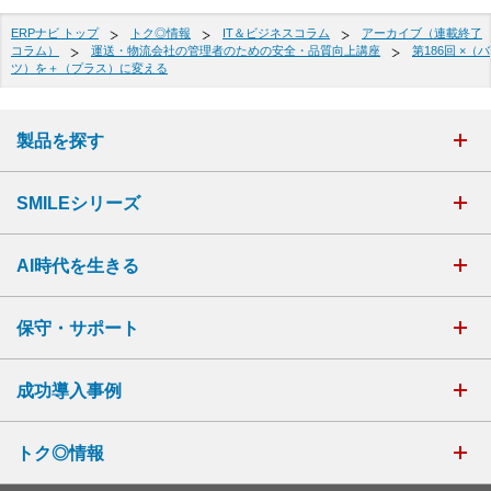
ERPナビ トップ
トク◎情報
IT＆ビジネスコラム
アーカイブ（連載終了
コラム）
運送・物流会社の管理者のための安全・品質向上講座
第186回 ×（バ
ツ）を＋（プラス）に変える
製品を探す
SMILEシリーズ
AI時代を生きる
保守・サポート
成功導入事例
トク◎情報