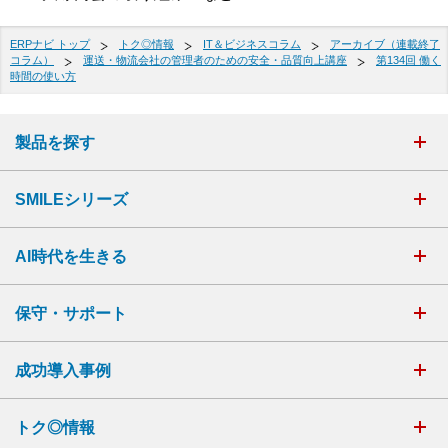
ERPナビ トップ
トク◎情報
IT＆ビジネスコラム
アーカイブ（連載終了
コラム）
運送・物流会社の管理者のための安全・品質向上講座
第134回 働く
時間の使い方
製品を探す
SMILEシリーズ
AI時代を生きる
保守・サポート
成功導入事例
トク◎情報