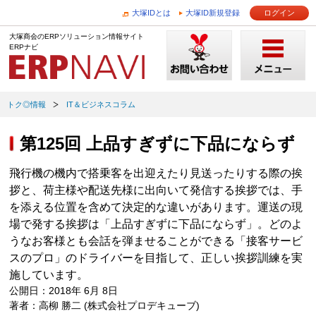
大塚IDとは
大塚ID新規登録
ログイン
大塚商会のERPソリューション情報サイト
ERPナビ
トク◎情報
IT＆ビジネスコラム
第125回 上品すぎずに下品にならず
飛行機の機内で搭乗客を出迎えたり見送ったりする際の挨
拶と、荷主様や配送先様に出向いて発信する挨拶では、手
を添える位置を含めて決定的な違いがあります。運送の現
場で発する挨拶は「上品すぎずに下品にならず」。どのよ
うなお客様とも会話を弾ませることができる「接客サービ
スのプロ」のドライバーを目指して、正しい挨拶訓練を実
施しています。
公開日：2018年 6月 8日
著者：高柳 勝二 (株式会社プロデキューブ)