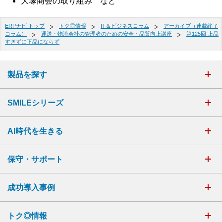
大塚商会の取り組み など
ERPナビ トップ
トク◎情報
IT＆ビジネスコラム
アーカイブ（連載終了
コラム）
運送・物流会社の管理者のための安全・品質向上講座
第125回 上品
すぎずに下品にならず
製品を探す
SMILEシリーズ
AI時代を生きる
保守・サポート
成功導入事例
トク◎情報