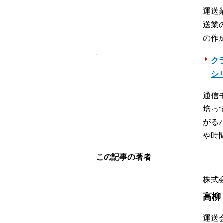
運送
送業
の作
ク
シ
通信
培っ
がる
や時
この記事の著者
株式
高柳
運送