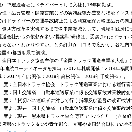
は中堅運送会社にドライバーとして入社し18年間勤務。
管理・品質管理・開発営業などの実務経験が豊富な物流インス
ではドライバーの交通事故防止による利益確保と輸送品質の向
、働き方改革を実現するまでを事業領域として、現場を親身に
運送会社からの依頼が多い“提案型”研修は、受講されたドライ
ならない・わかりやすい」との評判が口コミで広がり、各社内
全国45都道府県で講演。
、全日本トラック協会主催の「全国トラック運送事業者大会」
7年連続コーディネータを担当（2013年札幌開催：2014年福岡開
：2017年仙台開催：2018年高松開催：2019年千葉開催）。
13年度：全日本トラック協会「トラック運送事業における運行
15年度：国土交通省「自動車運送事業に係る交通事故対策検討
16年度：「貸切バス運転者に対して行う指導及び監督の改正検
16年度より現在：国土交通省「自動車運送事業に係る交通事故
17年度より現在：熊本県トラック協会 専門アドバイザー（企業
道府県のトラック協会や青年部会、支部や協同組合単位での各