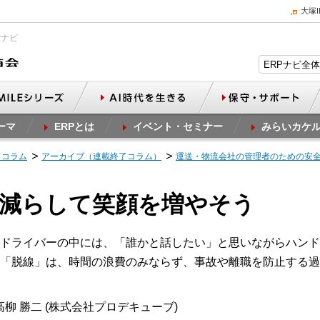
大塚
Pナビ
ーマ
ERPとは
イベント・セミナー
みらいカケ
スコラム
アーカイブ（連載終了コラム）
運送・物流会社の管理者のための安
故を減らして笑顔を増やそう
ドライバーの中には、「誰かと話したい」と思いながらハンド
「脱線」は、時間の浪費のみならず、事故や離職を防止する過
柳 勝二 (株式会社プロデキューブ)