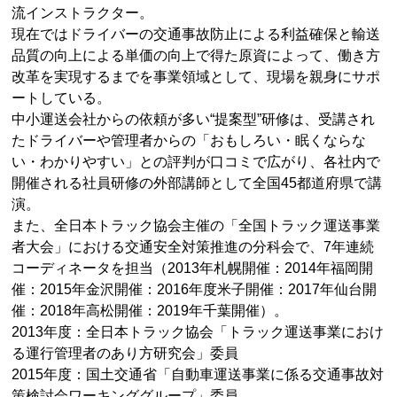
流インストラクター。
現在ではドライバーの交通事故防止による利益確保と輸送
品質の向上による単価の向上で得た原資によって、働き方
改革を実現するまでを事業領域として、現場を親身にサポ
ートしている。
中小運送会社からの依頼が多い“提案型”研修は、受講され
たドライバーや管理者からの「おもしろい・眠くならな
い・わかりやすい」との評判が口コミで広がり、各社内で
開催される社員研修の外部講師として全国45都道府県で講
演。
また、全日本トラック協会主催の「全国トラック運送事業
者大会」における交通安全対策推進の分科会で、7年連続
コーディネータを担当（2013年札幌開催：2014年福岡開
催：2015年金沢開催：2016年度米子開催：2017年仙台開
催：2018年高松開催：2019年千葉開催）。
2013年度：全日本トラック協会「トラック運送事業におけ
る運行管理者のあり方研究会」委員
2015年度：国土交通省「自動車運送事業に係る交通事故対
策検討会ワーキンググループ」委員