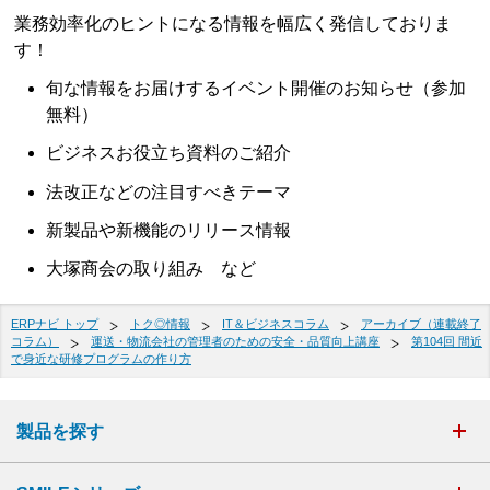
業務効率化のヒントになる情報を幅広く発信しておりま
す！
旬な情報をお届けするイベント開催のお知らせ（参加
無料）
ビジネスお役立ち資料のご紹介
法改正などの注目すべきテーマ
新製品や新機能のリリース情報
大塚商会の取り組み など
ERPナビ トップ
トク◎情報
IT＆ビジネスコラム
アーカイブ（連載終了
コラム）
運送・物流会社の管理者のための安全・品質向上講座
第104回 間近
で身近な研修プログラムの作り方
製品を探す