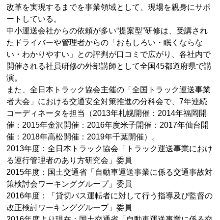
改革を実現するまでを事業領域として、現場を親身にサポ
ートしている。
中小運送会社からの依頼が多い“提案型”研修は、受講され
たドライバーや管理者からの「おもしろい・眠くならな
い・わかりやすい」との評判が口コミで広がり、各社内で
開催される社員研修の外部講師として全国45都道府県で講
演。
また、全日本トラック協会主催の「全国トラック運送事業
者大会」における交通安全対策推進の分科会で、7年連続
コーディネータを担当（2013年札幌開催：2014年福岡開
催：2015年金沢開催：2016年度米子開催：2017年仙台開
催：2018年高松開催：2019年千葉開催）。
2013年度：全日本トラック協会「トラック運送事業におけ
る運行管理者のあり方研究会」委員
2015年度：国土交通省「自動車運送事業に係る交通事故対
策検討会ワーキンググループ」委員
2016年度：「貸切バス運転者に対して行う指導及び監督の
改正検討ワーキンググループ」委員
2016年度より現在：国土交通省「自動車運送事業に係る交