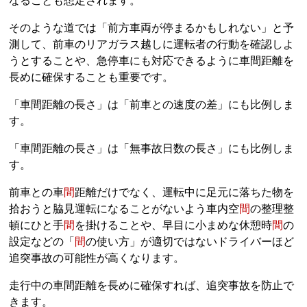
なることも想定されます。
そのような道では「前方車両が停まるかもしれない」と予
測して、前車のリアガラス越しに運転者の行動を確認しよ
うとすることや、急停車にも対応できるように車間距離を
長めに確保することも重要です。
「車間距離の長さ」は「前車との速度の差」にも比例しま
す。
「車間距離の長さ」は「無事故日数の長さ」にも比例しま
す。
前車との車
間
距離だけでなく、運転中に足元に落ちた物を
拾おうと脇見運転になることがないよう車内空
間
の整理整
頓にひと手
間
を掛けることや、早目に小まめな休憩時
間
の
設定などの「
間
の使い方」が適切ではないドライバーほど
追突事故の可能性が高くなります。
走行中の車間距離を長めに確保すれば、追突事故を防止で
きます。