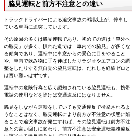
脇見運転と前方不注意との違い
トラックドライバーによる追突事故の8割以上が、停車し
ている車両に追突しています。
その原因の多くは脇見運転であり、初めての道は「車外へ
の脇見」が多く、慣れた道では「車内での脇見」が多くな
る傾向であり、運転中に車窓からの景色に目をやること
や、車内で飲み物に手を伸ばしたりラジオやエアコンの調
整をしたりする無自覚の脇見運転は、だれしも経験ゼロと
は言い難いはずです。
運転中の危険行為と広く認知されている脇見運転も、携帯
電話の使用などを除けば交通違反にはなりません。
脇見をしながら運転をしていても交通違反で検挙されるよ
うなことはなく、脇見運転により前方が不注意の状態に陥
ることで追突事故が発生すれば、その脇見運転は前方不注
意との言い回しに変わり、前方不注意は安全運転義務違反